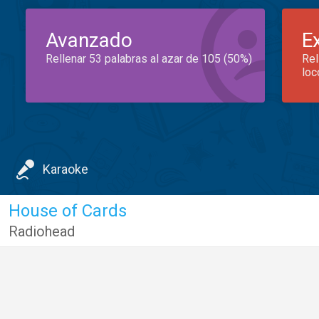
Avanzado
E
Rellenar 53 palabras al azar de 105 (50%)
Rel
loc
Karaoke
House of Cards
Radiohead