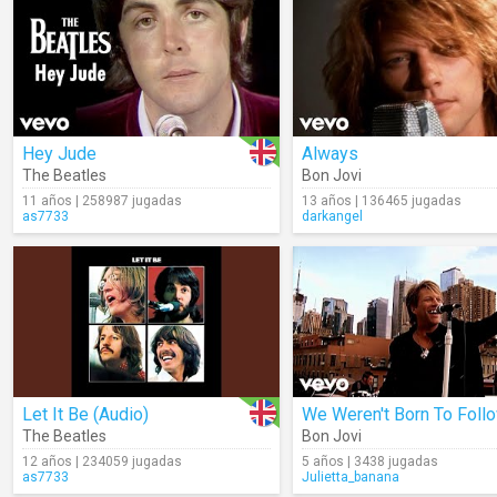
Hey Jude
Always
The Beatles
Bon Jovi
11 años | 258987 jugadas
13 años | 136465 jugadas
as7733
darkangel
Let It Be (Audio)
We Weren't Born To Foll
The Beatles
Bon Jovi
12 años | 234059 jugadas
5 años | 3438 jugadas
as7733
Julietta_banana