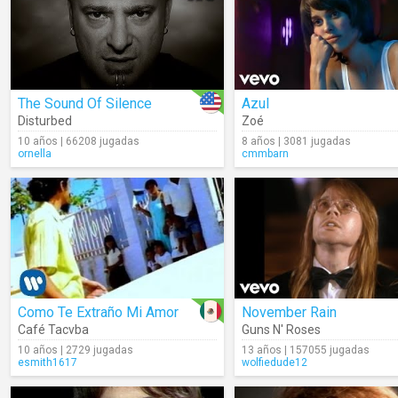
The Sound Of Silence
Azul
Disturbed
Zoé
10 años | 66208 jugadas
8 años | 3081 jugadas
ornella
cmmbarn
Como Te Extraño Mi Amor
November Rain
Café Tacvba
Guns N' Roses
10 años | 2729 jugadas
13 años | 157055 jugadas
esmith1617
wolfiedude12