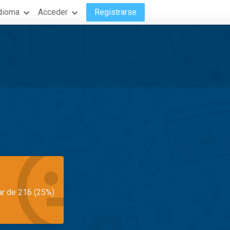
dioma
Acceder
Registrarse
ar de 216 (25%)