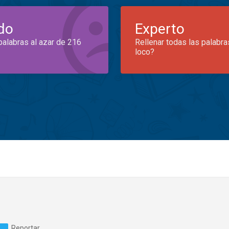
do
Experto
palabras al azar de 216
Rellenar todas las palabra
loco?
Reportar