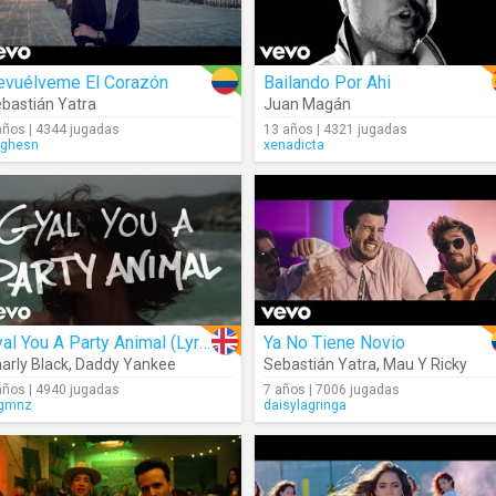
evuélveme El Corazón
Bailando Por Ahi
bastián Yatra
Juan Magán
años | 4344 jugadas
13 años | 4321 jugadas
ghesn
xenadicta
Gyal You A Party Animal (Lyrics)
Ya No Tiene Novio
arly Black
,
Daddy Yankee
Sebastián Yatra
,
Mau Y Ricky
años | 4940 jugadas
7 años | 7006 jugadas
gmnz
daisylagringa