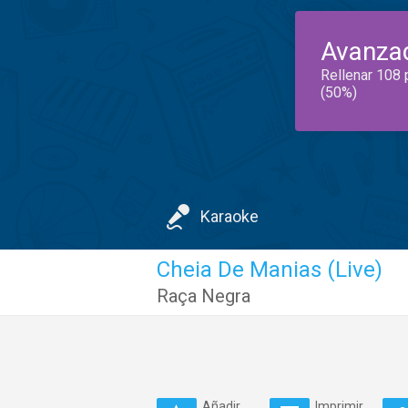
Avanza
Rellenar 108 
(50%)
Karaoke
Cheia De Manias (Live)
Raça Negra
Añadir
Imprimir