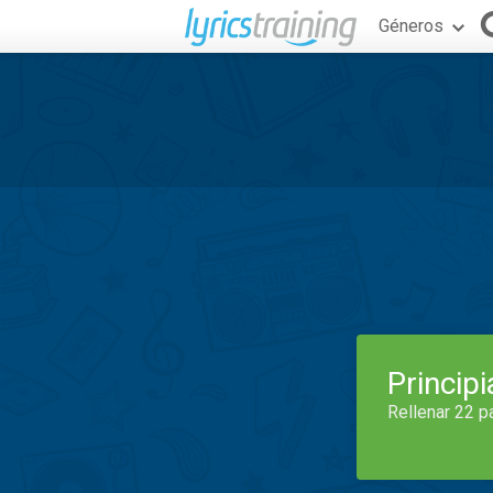
Géneros
Princip
Rellenar 22 p