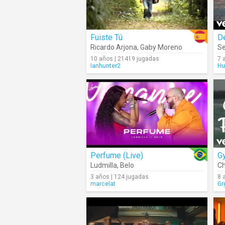
Fuiste Tú
D
Ricardo Arjona
,
Gaby Moreno
Se
10 años | 21419 jugadas
7 
Ianhunter2
Hu
Perfume (Live)
Ludmilla
,
Belo
Ch
3 años | 124 jugadas
8 
marcelat
Gr