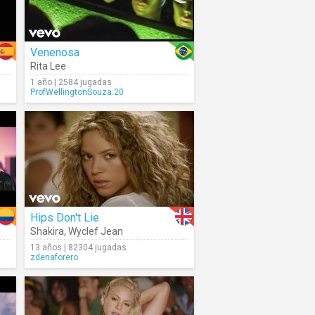
Venenosa
Rita Lee
1 año | 2584 jugadas
ProfWellingtonSouza.20
Hips Don't Lie
Shakira
,
Wyclef Jean
13 años | 82304 jugadas
zdenaforero