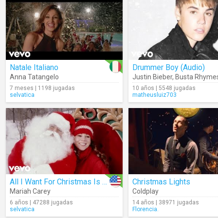
Natale Italiano
Drummer Boy (Audio)
Anna Tatangelo
Justin Bieber
,
Busta Rhyme
7 meses | 1198 jugadas
10 años | 5548 jugadas
selvatica
matheusluiz703
All I Want For Christmas Is You
Christmas Lights
Mariah Carey
Coldplay
6 años | 47288 jugadas
14 años | 38971 jugadas
selvatica
Florencia.