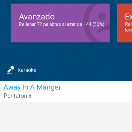
Avanzado
E
Rellenar 72 palabras al azar de 144 (50%)
Rel
loc
Karaoke
Away In A Manger
Pentatonix