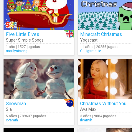
Five Little Elves
Minecraft Christmas
Super Simple Songs
Yogscast
1 año | 1527 jugadas
11 años | 20286 jugadas
marilyntseng
Gulligsmatte
Snowman
Christmas Without You
Sia
Ava Max
5 años | 789637 jugadas
3 años | 9884 jugadas
Ibramih
Ibramih