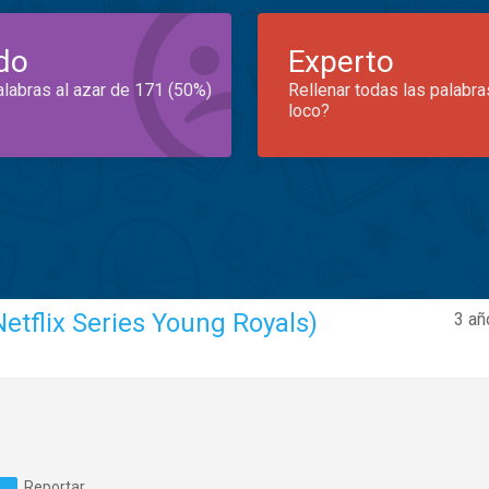
do
Experto
alabras al azar de 171 (50%)
Rellenar todas las palabra
loco?
etflix Series Young Royals)
3 añ
Reportar