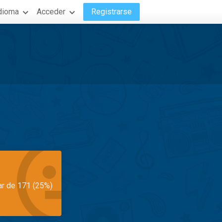
dioma
Acceder
Registrarse
ar de 171 (25%)