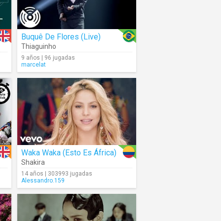
Buquê De Flores (Live)
Thiaguinho
9 años | 96 jugadas
marcelat
Waka Waka (Esto Es África)
Shakira
14 años | 303993 jugadas
Alessandro.159