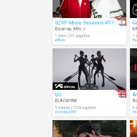
BZRP Music Sessions #57/66
Ga
Bizarrap
,
Milo J
K
1 mes | 331 jugadas
1 
elflein
Pa
GO
Ar
BLACKPINK
Ad
5 meses | 1729 jugadas
6 
nicoole2099
mu