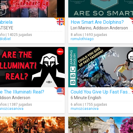
briela
How Smart Are Dolphins?
ATSEYE
Lori Marino
,
Addison Anderson
año | 14025 jugadas
8 años | 1693 jugadas
bloBiel
romulothiiago
e The Illuminati Real?
Could You Give Up Fast Fashion?
dison Anderson
6 Minute English
años | 1387 jugadas
6 años | 1755 jugadas
nozcasanova
munozcasanova