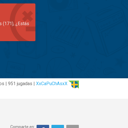
s (171), ¿Estás
os | 951 jugadas |
XxCaPuChAsxX
Comparte en: