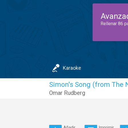
Avanza
Rellenar 86 p
Karaoke
Simon's Song (from The N
Omar Rudberg
Añadir
Imprimir