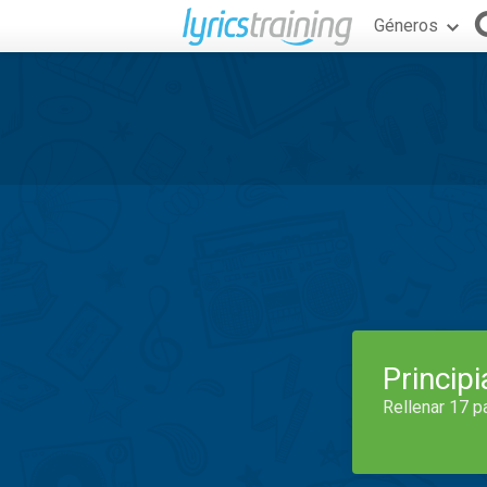
Géneros
Princip
Rellenar 17 p