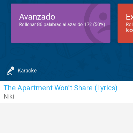
Avanzado
E
Rellenar 86 palabras al azar de 172 (50%)
Rel
loc
Karaoke
The Apartment Won't Share (Lyrics)
Niki