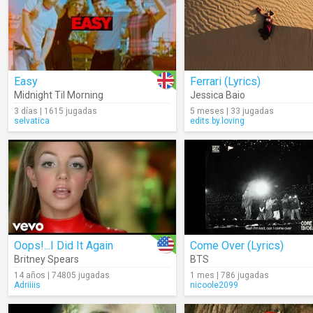
Easy
Ferrari (Lyrics)
Midnight Til Morning
Jessica Baio
3 días | 1615 jugadas
5 meses | 33 jugadas
selvatica
edits.by.loving
Oops!...I Did It Again
Come Over (Lyrics)
Britney Spears
BTS
14 años | 74805 jugadas
1 mes | 786 jugadas
Adriiiis
nicoole2099