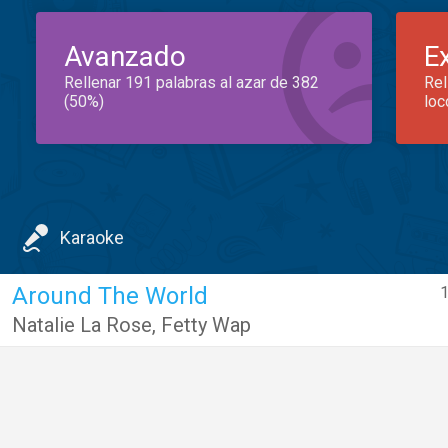
Avanzado
E
Rellenar 191 palabras al azar de 382
Rel
(50%)
loc
Karaoke
Around The World
1
Natalie La Rose
,
Fetty Wap