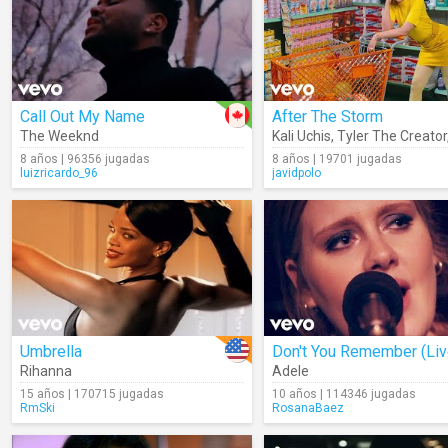
Call Out My Name
After The Storm
The Weeknd
Kali Uchis
,
Tyler The Creator
8 años | 96356 jugadas
8 años | 19701 jugadas
luizricardo_96
javidpolo
Umbrella
Don't You Remember (Liv
Rihanna
Adele
15 años | 170715 jugadas
10 años | 114346 jugadas
RmSki
RosanaBaez