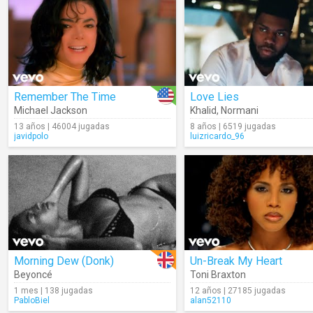
Remember The Time
Love Lies
Michael Jackson
Khalid
,
Normani
13 años | 46004 jugadas
8 años | 6519 jugadas
javidpolo
luizricardo_96
Morning Dew (Donk)
Un-Break My Heart
Beyoncé
Toni Braxton
1 mes | 138 jugadas
12 años | 27185 jugadas
PabloBiel
alan52110