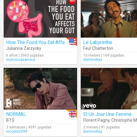
How The Food You Eat Affects Your Gut
Le Labyrinthe
Julianna Zarzycky
Feu! Chatterton
6 años | 3963 jugadas
10 meses | 169 jugadas
munozcasanova
dominohey
NORMAL
Et Un Jour Une Femme
BTS
Florent Pagny
,
Christophe 
3 semanas | 4391 jugadas
2 meses | 91 jugadas
nicoole2099
dominohey