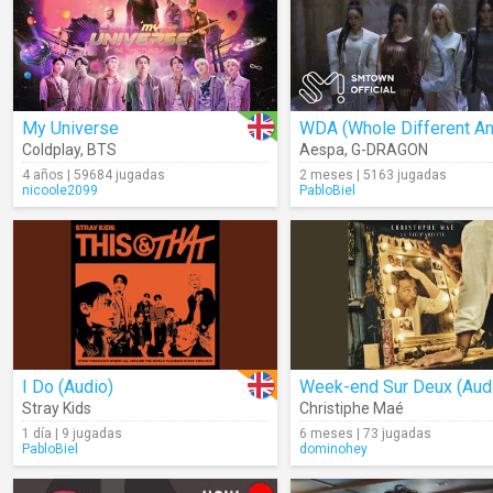
My Universe
Coldplay
,
BTS
Aespa
,
G-DRAGON
4 años | 59684 jugadas
2 meses | 5163 jugadas
nicoole2099
PabloBiel
I Do (Audio)
Week-end Sur Deux (Aud
Stray Kids
Christiphe Maé
1 día | 9 jugadas
6 meses | 73 jugadas
PabloBiel
dominohey