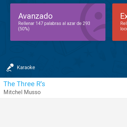
Avanzado
E
Rellenar 147 palabras al azar de 293
Rel
(50%)
loc
Karaoke
The Three R's
Mitchel Musso