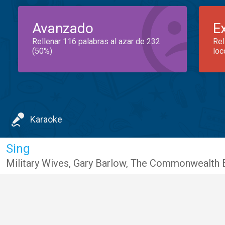
Avanzado
E
Rellenar 116 palabras al azar de 232
Rel
(50%)
loc
Karaoke
Sing
Military Wives
,
Gary Barlow
,
The Commonwealth 