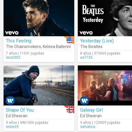
This Feeling
Yesterday (Live)
The Chainsmokers
,
Kelsea Ballerini
The Beatles
7 años | 11031 jugadas
8 años | 373060 jugadas
lara2002
as7733
Shape Of You
Galway Girl
Ed Sheeran
Ed Sheeran
9 años | 4461606 jugadas
9 años | 125809 jugadas
ester29
selvatica