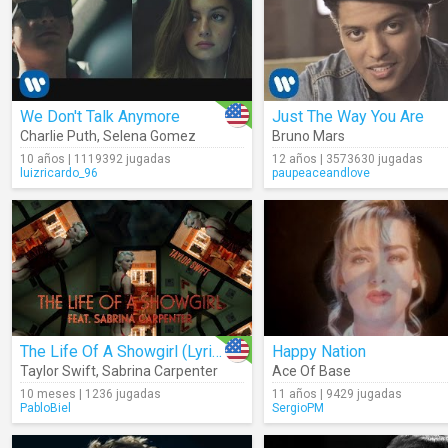
We Don't Talk Anymore
Just The Way You Are
Charlie Puth
,
Selena Gomez
Bruno Mars
10 años | 1119392 jugadas
12 años | 3573630 jugadas
luizricardo_96
paupeaceandlove
The Life Of A Showgirl (Lyrics)
Happy Nation
Taylor Swift
,
Sabrina Carpenter
Ace Of Base
10 meses | 1236 jugadas
11 años | 9429 jugadas
PabloBiel
SergioPM