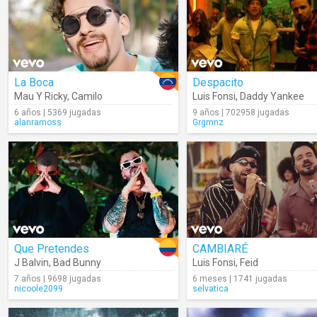
La Boca
Despacito
Mau Y Ricky
,
Camilo
Luis Fonsi
,
Daddy Yankee
6 años | 5369 jugadas
9 años | 702958 jugadas
alanramoss
Grgmnz
Que Pretendes
CAMBIARÉ
J Balvin
,
Bad Bunny
Luis Fonsi
,
Feid
7 años | 9698 jugadas
6 meses | 1741 jugadas
nicoole2099
selvatica