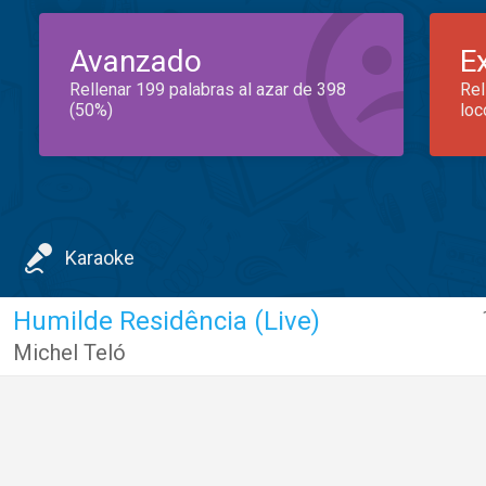
Avanzado
E
Rellenar 199 palabras al azar de 398
Rel
(50%)
loc
Karaoke
Humilde Residência (Live)
Michel Teló