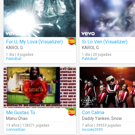
For U, My Lova (Visualizer)
Si Lo Ven (Visualizer)
KAROL G
KAROL G
1 día | 4 jugadas
1 día | 20 jugadas
PabloBiel
PabloBiel
Me Gustas Tú
Con Calma
Manu Chao
Daddy Yankee
,
Snow
13 años | 128271 jugadas
7 años | 39553 jugadas
connielilian
nicoole2099