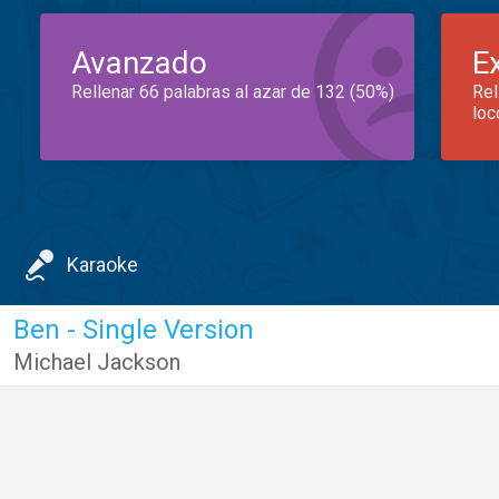
Avanzado
E
Rellenar 66 palabras al azar de 132 (50%)
Rel
loc
Karaoke
Ben - Single Version
Michael Jackson