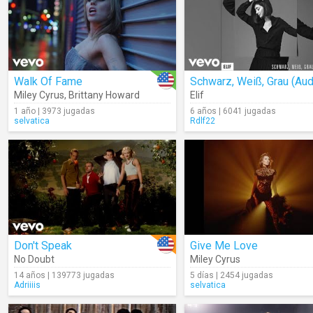
Walk Of Fame
Schwarz, Weiß, Grau (Aud
Miley Cyrus
,
Brittany Howard
Elif
1 año | 3973 jugadas
6 años | 6041 jugadas
selvatica
Rdlf22
Don't Speak
Give Me Love
No Doubt
Miley Cyrus
14 años | 139773 jugadas
5 días | 2454 jugadas
Adriiiis
selvatica