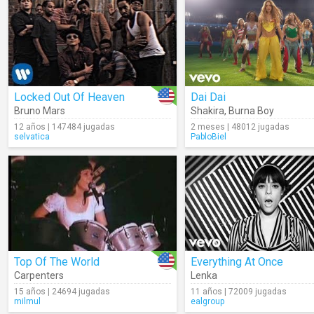
Locked Out Of Heaven
Dai Dai
Bruno Mars
Shakira
,
Burna Boy
12 años | 147484 jugadas
2 meses | 48012 jugadas
selvatica
PabloBiel
Top Of The World
Everything At Once
Carpenters
Lenka
15 años | 24694 jugadas
11 años | 72009 jugadas
milmul
ealgroup