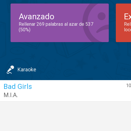
Avanzado
E
Rellenar 269 palabras al azar de 537
Rel
(50%)
loc
Karaoke
Bad Girls
10
M.I.A.