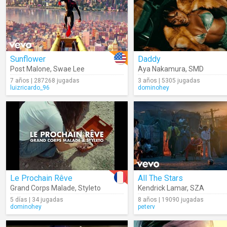
Sunflower
Daddy
Post Malone
,
Swae Lee
Aya Nakamura
,
SMD
7 años | 287268 jugadas
3 años | 5305 jugadas
luizricardo_96
dominohey
Le Prochain Rêve
All The Stars
Grand Corps Malade
,
Styleto
Kendrick Lamar
,
SZA
5 días | 34 jugadas
8 años | 19090 jugadas
dominohey
peterv