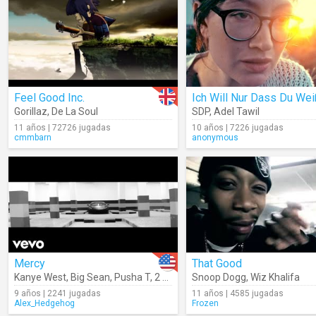
Feel Good Inc.
Ich Will Nur Dass Du Wei
Gorillaz
,
De La Soul
SDP
,
Adel Tawil
11 años | 72726 jugadas
10 años | 7226 jugadas
cmmbarn
anonymous
Mercy
That Good
Kanye West
,
Big Sean
,
Pusha T
,
2 Chainz
Snoop Dogg
,
Fuzzy Jones
,
Wiz Khalifa
,
YB
9 años | 2241 jugadas
11 años | 4585 jugadas
Alex_Hedgehog
Frozen