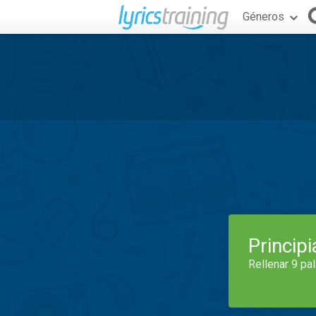
Géneros
Princip
Rellenar 9 pa