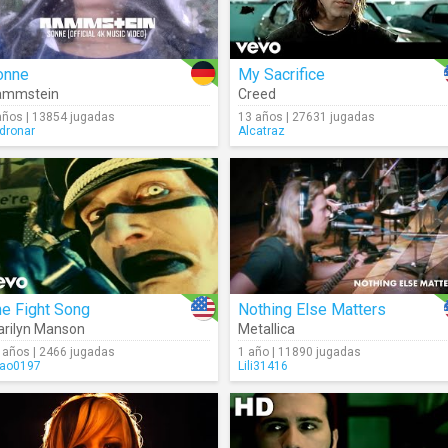
onne
My Sacrifice
ammstein
Creed
años | 13854 jugadas
13 años | 27631 jugadas
dronar
Alcatraz
e Fight Song
Nothing Else Matters
rilyn Manson
Metallica
 años | 2466 jugadas
1 año | 11890 jugadas
ao0197
Lili31416