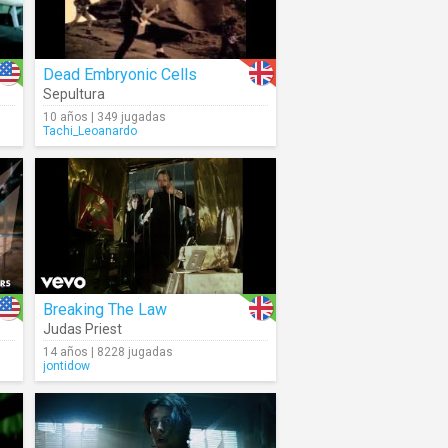
Dead Embryonic Cells
Sepultura
10 años | 349 jugadas
Tachi_Leoanardo
Breaking The Law
Judas Priest
14 años | 8228 jugadas
jontidow