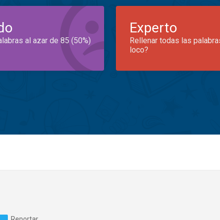
do
Experto
alabras al azar de 85 (50%)
Rellenar todas las palabra
loco?
Reportar