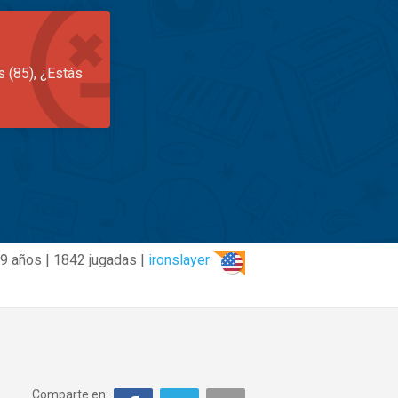
s (85), ¿Estás
9 años | 1842 jugadas |
ironslayer
Comparte en: