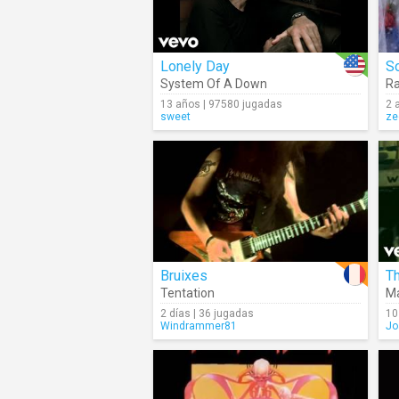
Lonely Day
S
System Of A Down
R
13 años | 97580 jugadas
2 
sweet
ze
Bruixes
Th
Tentation
Ma
2 días | 36 jugadas
10
Windrammer81
Jo