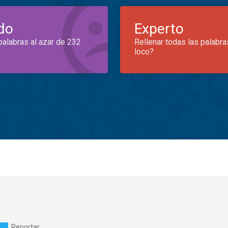
do
Experto
palabras al azar de 232
Rellenar todas las palabra
loco?
Reportar