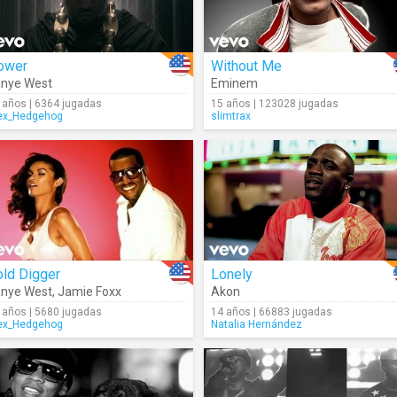
ower
Without Me
nye West
Eminem
 años | 6364 jugadas
15 años | 123028 jugadas
ex_Hedgehog
slimtrax
old Digger
Lonely
nye West
,
Jamie Foxx
Akon
 años | 5680 jugadas
14 años | 66883 jugadas
ex_Hedgehog
Natalia Hernández