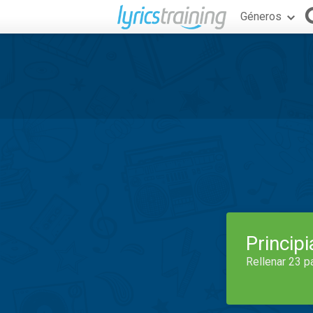
Géneros
Princip
Rellenar 23 p