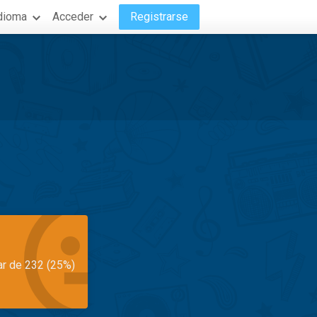
dioma
Acceder
Registrarse
ar de 232 (25%)