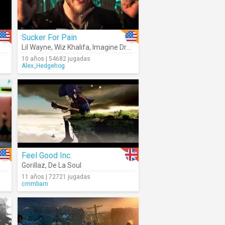
Sucker For Pain
Lil Wayne
,
Wiz Khalifa
,
Imagine Dragons
,
Logic
,
Ty Dolla $ign
,
X A
10 años | 54682 jugadas
Alex_Hedgehog
Feel Good Inc.
Gorillaz
,
De La Soul
11 años | 72721 jugadas
cmmbarn