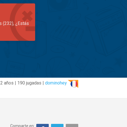
s (232), ¿Estás
2 años | 190 jugadas |
dominohey
Comparte en: