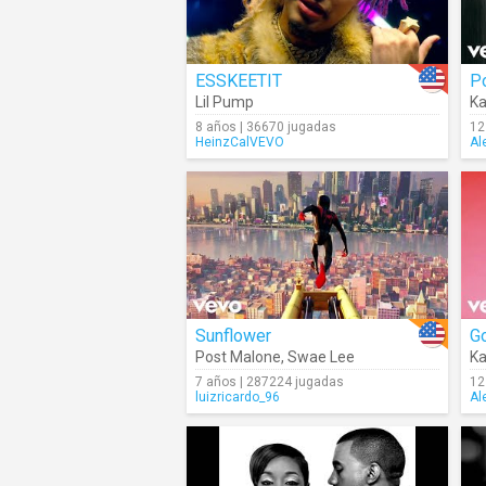
ESSKEETIT
P
Lil Pump
Ka
8 años | 36670 jugadas
12
HeinzCalVEVO
Al
Sunflower
G
Post Malone
,
Swae Lee
Ka
7 años | 287224 jugadas
12
luizricardo_96
Al