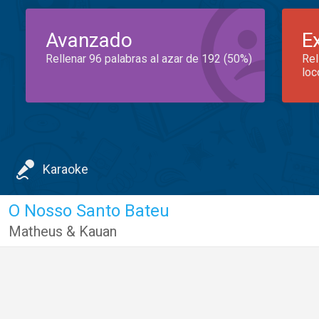
Avanzado
E
Rellenar 96 palabras al azar de 192 (50%)
Rel
loc
Karaoke
O Nosso Santo Bateu
Matheus & Kauan