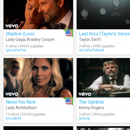
Shallow (Live)
Lady Gaga
,
Bradley Cooper
Taylor Swift
6 años | 69603 jugadas
3 años | 2438 jugadas
LyricsForYou
XxCaPuChAsxX
Need You Now
The Gambler
Lady Antebellum
Kenny Rogers
13 años | 56339 jugadas
3 años | 2964 jugadas
smoak44
jessop