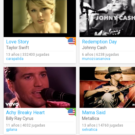
Love Story
Redemption Day
Taylor Swift
Johnny Cash
13 años | 332400 jugadas
6 años | 6238 jugadas
carapalida
munozcasanova
Achy Breaky Heart
Mama Said
Billy Ray Cyrus
Metallica
11 años | 4032 jugadas
13 años | 14760 jugadas
gplana
selvatica