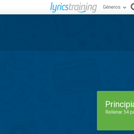
Géneros
Princip
Rellenar 54 p