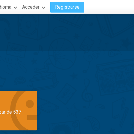
dioma
Acceder
Registrarse
azar de 537