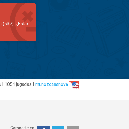
s (537), ¿Estás
 | 1054 jugadas |
munozcasanova
Comparte en: