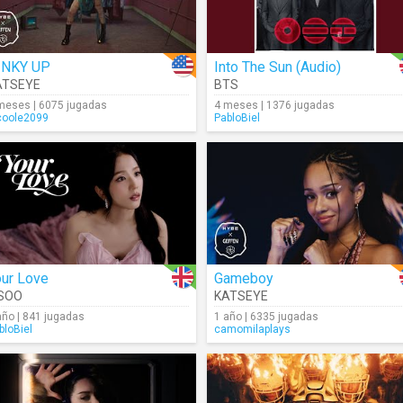
INKY UP
Into The Sun (Audio)
ATSEYE
BTS
meses | 6075 jugadas
4 meses | 1376 jugadas
coole2099
PabloBiel
our Love
Gameboy
ISOO
KATSEYE
año | 841 jugadas
1 año | 6335 jugadas
bloBiel
camomilaplays