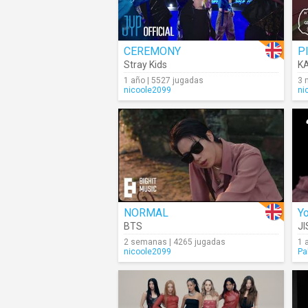
CEREMONY
P
Stray Kids
K
1 año | 5527 jugadas
3 
nicoole2099
ni
NORMAL
Y
BTS
J
2 semanas | 4265 jugadas
1 
nicoole2099
Pa