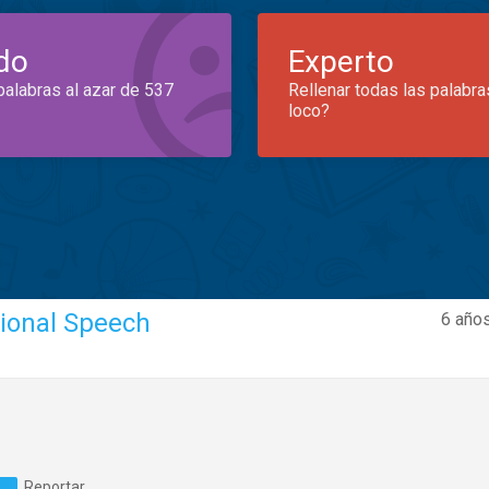
do
Experto
palabras al azar de 537
Rellenar todas las palabra
loco?
ional Speech
6 años
Reportar