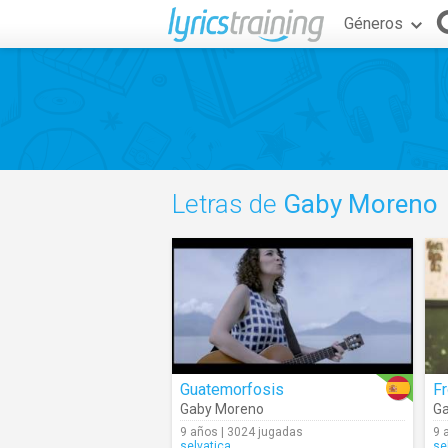
Géneros
Letras de
Gaby Moreno
Guatemorfosis
Fr
Gaby Moreno
G
9 años | 3024 jugadas
9 
selvatica
se