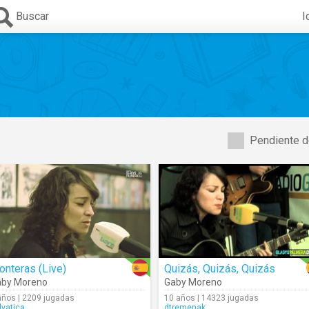
Buscar
I
Pendiente d
onteras (Live)
Quizás, Quizás, Quizás
aby Moreno
Gaby Moreno
años | 2209 jugadas
10 años | 14323 jugadas
lvatica
dtremenak