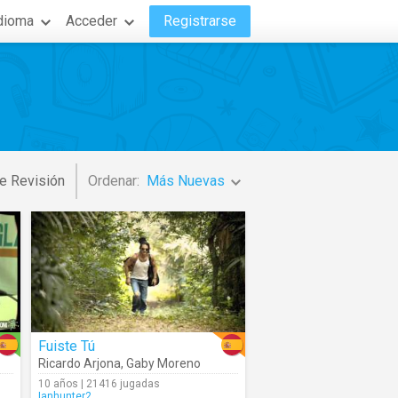
dioma
Acceder
Registrarse
e Revisión
Ordenar:
Más Nuevas
Fuiste Tú
Ricardo Arjona
,
Gaby Moreno
10 años | 21416 jugadas
Ianhunter2