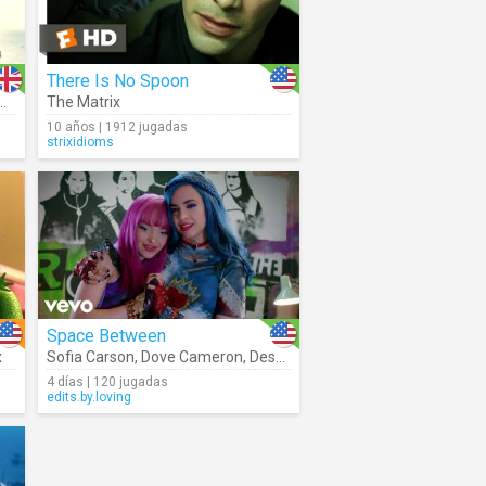
There Is No Spoon
re We Go Again (Movie Clip)
The Matrix
10 años | 1912 jugadas
strixidioms
Space Between
x
Sofia Carson
,
Dove Cameron
,
Descendants – Cast
4 días | 120 jugadas
edits.by.loving