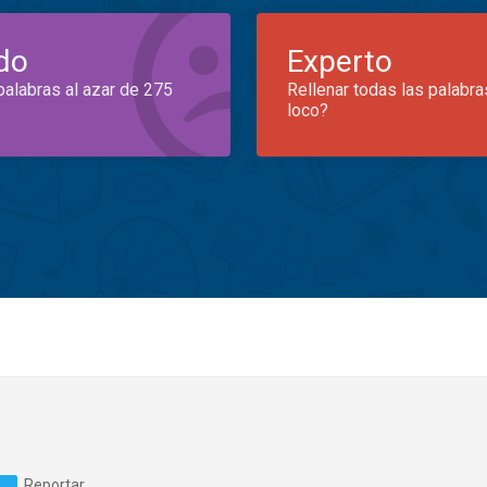
do
Experto
palabras al azar de 275
Rellenar todas las palabra
loco?
Reportar