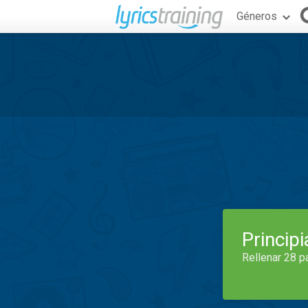
Géneros
Princip
Rellenar 28 p