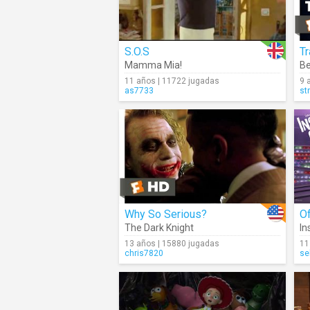
S.O.S
Tr
Mamma Mia!
Be
11 años | 11722 jugadas
9 
as7733
st
Why So Serious?
Of
The Dark Knight
In
13 años | 15880 jugadas
11
chris7820
se