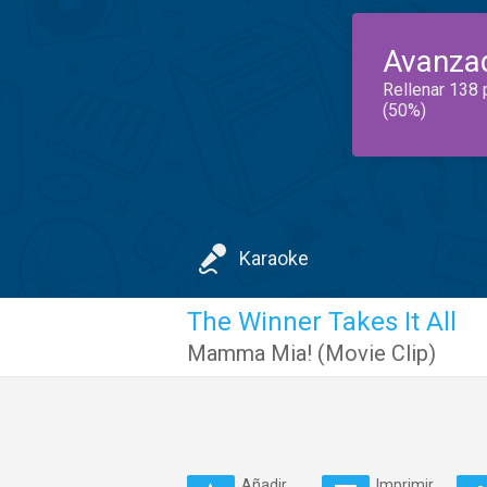
Avanza
Rellenar 138 
(50%)
Karaoke
The Winner Takes It All
Mamma Mia! (Movie Clip)
Añadir
Imprimir