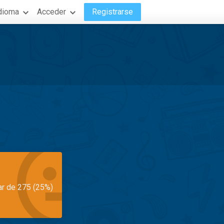
dioma
Acceder
Registrarse
ar de 275 (25%)