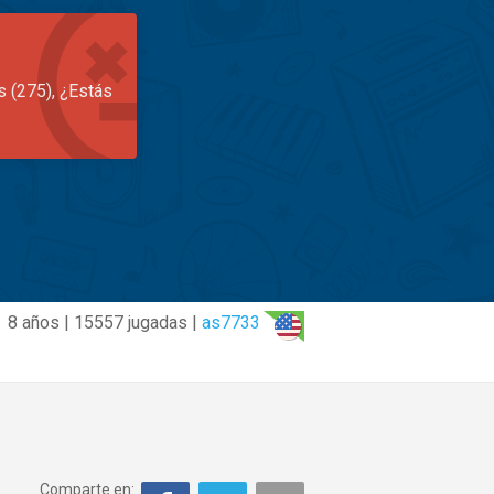
s (275), ¿Estás
8 años | 15557 jugadas |
as7733
Comparte en: