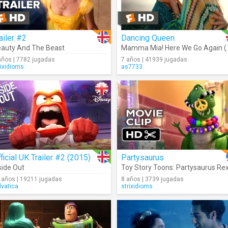
ailer #2
Dancing Queen
auty And The Beast
Mamma Mia! He
años | 7782 jugadas
7 años | 41939 jugadas
rixidioms
as7733
ficial UK Trailer #2 (2015)
Partysaurus
side Out
Toy Story Toons: Partysaurus Re
 años | 19211 jugadas
8 años | 3739 jugadas
lvatica
strixidioms