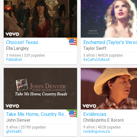
Choosin' Texas
Ella Langley
Taylor Swift
3 meses | 320 jugadas
3 años | 46826 jugadas
PabloBiel
XxCaPuChAsxX
Take Me Home, Country Roads (Audio)
Evidências
John Denver
Chitãozinho E Xororó
5 años | 25785 jugadas
9 años | 4028 jugadas
gfsilva85
rockdrigosouza