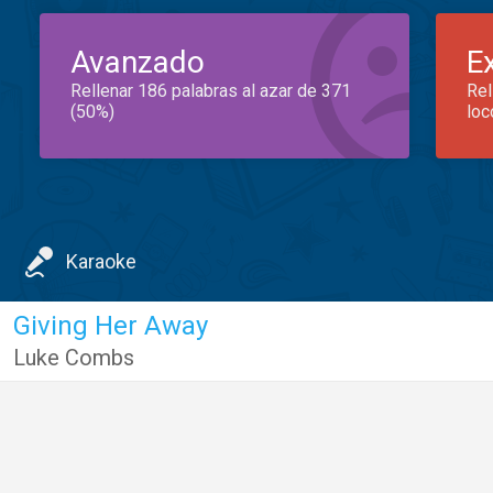
Avanzado
E
Rellenar 186 palabras al azar de 371
Rel
(50%)
loc
Karaoke
Giving Her Away
Luke Combs