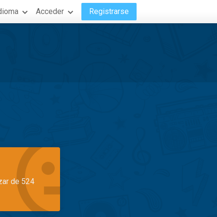
dioma
Acceder
Registrarse
azar de 524