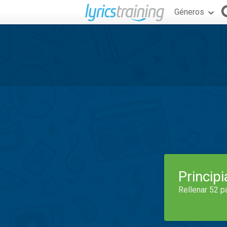
Géneros
Princip
Rellenar 52 p