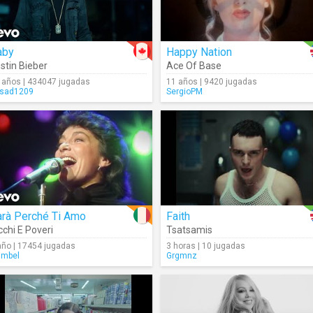
aby
Happy Nation
stin Bieber
Ace Of Base
 años | 434047 jugadas
11 años | 9420 jugadas
sad1209
SergioPM
arà Perché Ti Amo
Faith
cchi E Poveri
Tsatsamis
año | 17454 jugadas
3 horas | 10 jugadas
imbel
Grgmnz