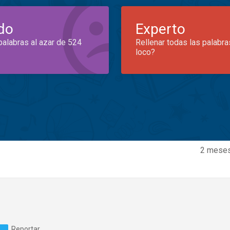
do
Experto
palabras al azar de 524
Rellenar todas las palabra
loco?
2 meses
Reportar