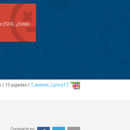
s (524), ¿Estás
 | 15 jugadas |
T.Jasmin_Lyrics17
Comparte en: