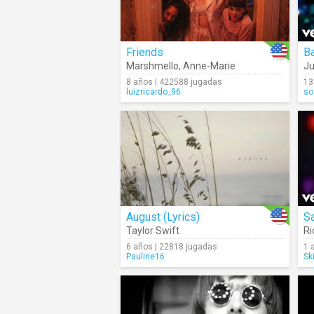
Friends
B
Marshmello
,
Anne-Marie
Ju
8 años | 422588 jugadas
13
luizricardo_96
so
August (Lyrics)
S
Taylor Swift
Ri
6 años | 22818 jugadas
1 
Pauline16
Sk