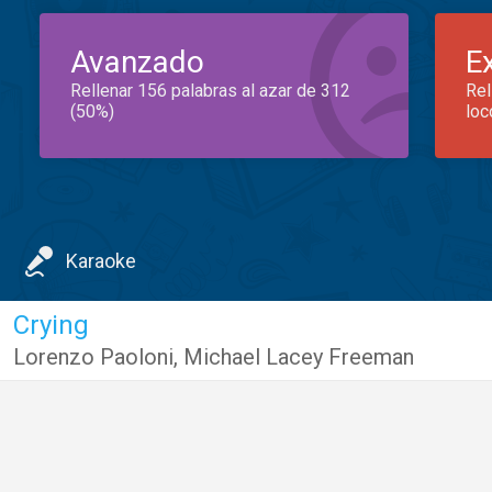
Avanzado
E
Rellenar 156 palabras al azar de 312
Rel
(50%)
loc
Karaoke
Crying
Lorenzo Paoloni
,
Michael Lacey Freeman