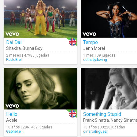
Dai Dai
Tempo
Shakira
,
Burna Boy
Jenn Morel
2 meses | 47985 jugadas
1 mes | 39 jugadas
PabloBiel
edits.by.loving
Hello
Something Stupid
Adele
Frank Sinatra
,
Nancy Sinatr
10 años | 2861469 jugadas
13 años | 33220 jugadas
Gabrielle_
dinarodriguez