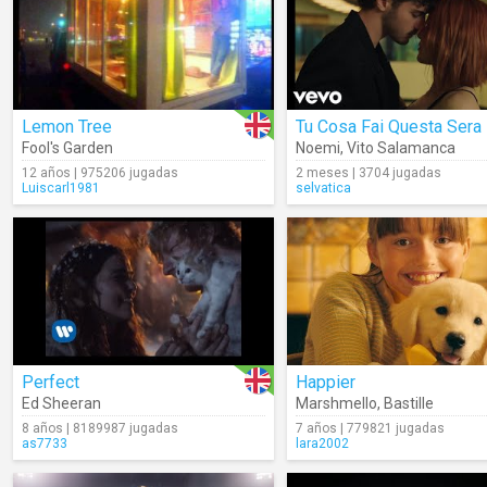
Lemon Tree
Tu Cosa Fai Questa Sera
Fool's Garden
Noemi
,
Vito Salamanca
12 años | 975206 jugadas
2 meses | 3704 jugadas
Luiscarl1981
selvatica
Perfect
Happier
Ed Sheeran
Marshmello
,
Bastille
8 años | 8189987 jugadas
7 años | 779821 jugadas
as7733
lara2002