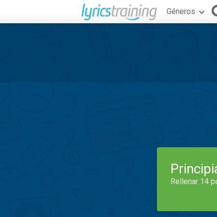
Géneros
Princip
Rellenar 14 p