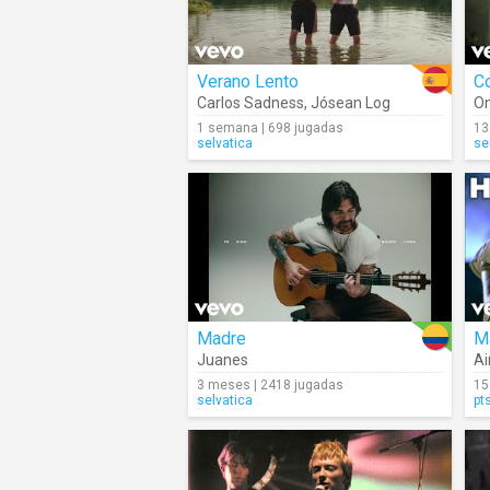
Verano Lento
Co
Carlos Sadness
,
Jósean Log
On
1 semana | 698 jugadas
13
selvatica
se
Madre
Juanes
Ai
3 meses | 2418 jugadas
15
selvatica
pt