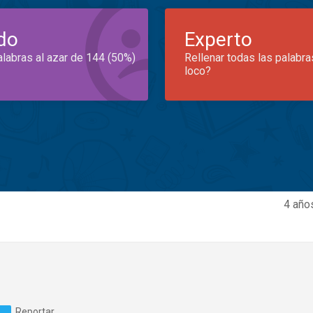
do
Experto
alabras al azar de 144 (50%)
Rellenar todas las palabra
loco?
4 año
Reportar