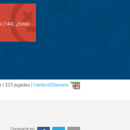
s (144), ¿Estás
s | 223 jugadas |
CarlitosElGaviero
Comparte en: