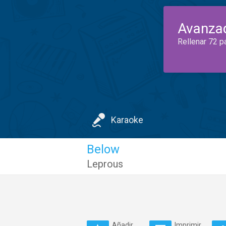
Avanza
Rellenar 72 p
Karaoke
Below
Leprous
Añadir
Imprimir