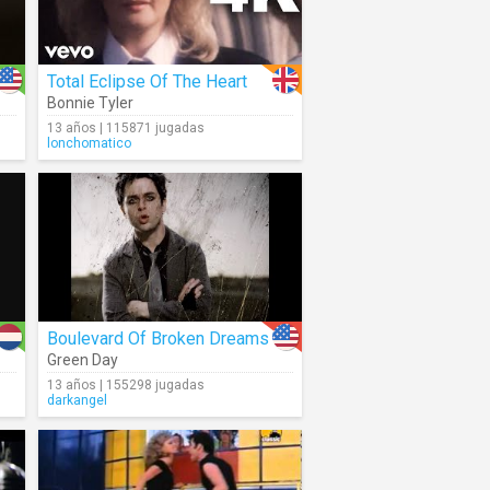
Total Eclipse Of The Heart
Bonnie Tyler
13 años | 115871 jugadas
lonchomatico
Boulevard Of Broken Dreams
Green Day
13 años | 155298 jugadas
darkangel