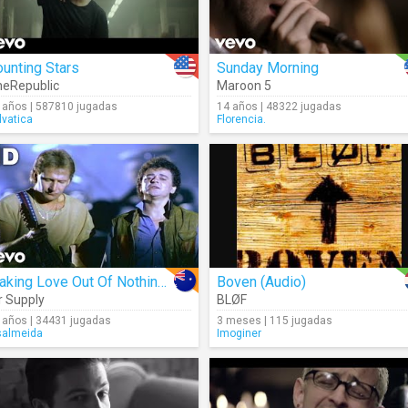
unting Stars
Sunday Morning
eRepublic
Maroon 5
 años | 587810 jugadas
14 años | 48322 jugadas
lvatica
Florencia.
Making Love Out Of Nothing At All
Boven (Audio)
r Supply
BLØF
 años | 34431 jugadas
3 meses | 115 jugadas
salmeida
Imoginer