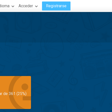
dioma
Acceder
Registrarse
ar de 361 (25%)