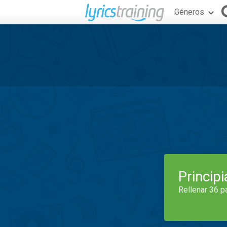
Géneros
Princip
Rellenar 36 p