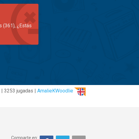
s (361), ¿Estás
 | 3253 jugadas |
AmalieKWoodlie
Comparte en: