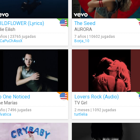
ILDFLOWER (Lyrics)
The Seed
lie Eilish
AURORA
años | 23765 jugadas
7 años | 10602 jugadas
CaPuChAsxX
Borja_10
o One Noticed
Lovers Rock (Audio)
e Marías
TV Girl
año | 7496 jugadas
2 meses | 1092 jugadas
lvatica
turtlelia