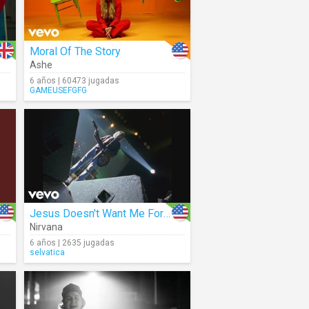
Moral Of The Story
Ashe
6 años | 60473 jugadas
GAMEUSEFGFG
Jesus Doesn't Want Me For A Sunbeam (Live)
Nirvana
6 años | 2635 jugadas
selvatica