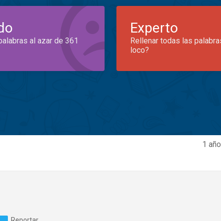
do
Experto
palabras al azar de 361
Rellenar todas las palabra
loco?
1 año
Reportar