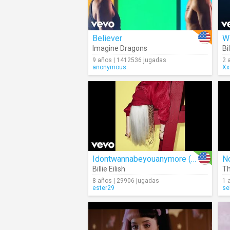
Believer
W
Imagine Dragons
Bil
9 años | 1412536 jugadas
2 
anonymous
Xx
Idontwannabeyouanymore (Audio)
N
Billie Eilish
Th
8 años | 29906 jugadas
1 
ester29
se