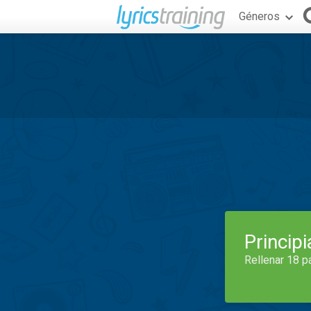
Géneros
Princip
Rellenar 18 p