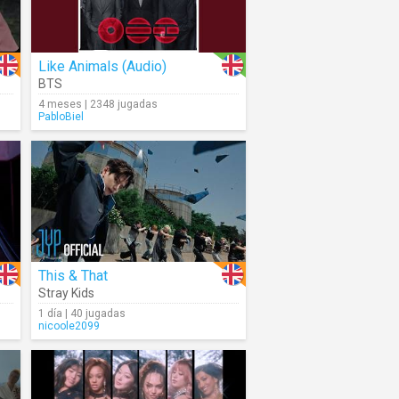
Like Animals (Audio)
BTS
4 meses | 2348 jugadas
PabloBiel
This & That
Stray Kids
1 día | 40 jugadas
nicoole2099