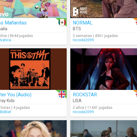
as Mañanitas
NORMAL
alía
BTS
años | 8644 jugadas
2 semanas | 4361 jugadas
lvatica
nicoole2099
ter You (Audio)
ROCKSTAR
ray Kids
LISA
 horas | 4 jugadas
2 años | 11441 jugadas
bloBiel
nicoole2099