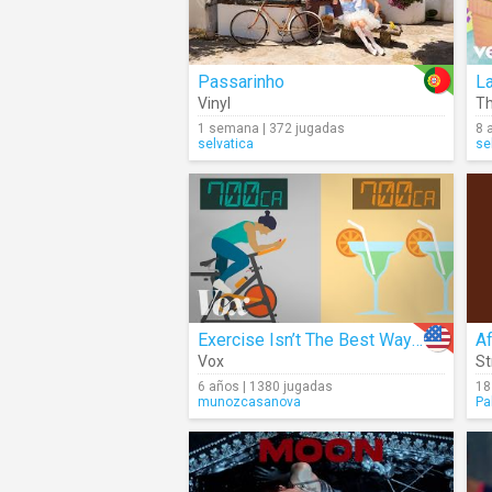
Passarinho
L
Vinyl
Th
1 semana | 372 jugadas
8 
selvatica
se
Exercise Isn’t The Best Way To Lose Weight
Af
Vox
St
6 años | 1380 jugadas
18
munozcasanova
Pa