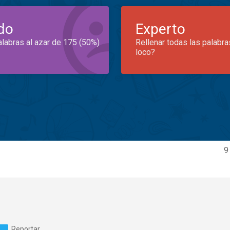
do
Experto
alabras al azar de 175 (50%)
Rellenar todas las palabra
loco?
9
Reportar