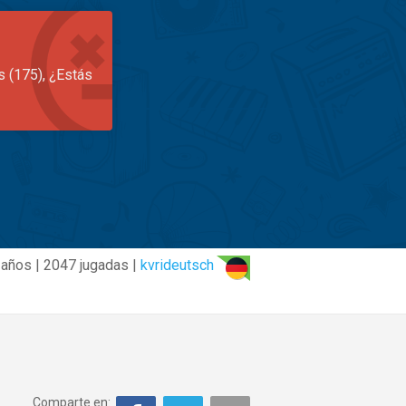
s (175), ¿Estás
 años | 2047 jugadas |
kvrideutsch
Comparte en: