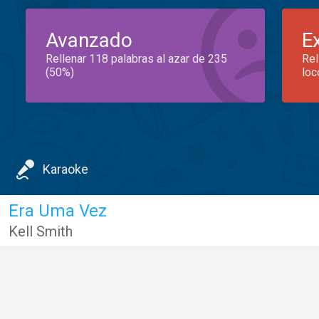
Avanzado
E
Rellenar 118 palabras al azar de 235
Rel
(50%)
loc
Karaoke
Era Uma Vez
Kell Smith