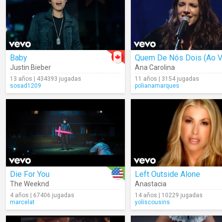
Baby
Quem De Nós Dois (Ao V
Justin Bieber
Ana Carolina
13 años | 434393 jugadas
11 años | 3154 jugadas
sosad1209
polianamarques
Die For You
Left Outside Alone
The Weeknd
Anastacia
4 años | 67406 jugadas
14 años | 10229 jugadas
marcelat
yoliscousins