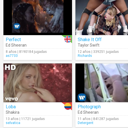
Perfect
Shake It Off
Ed Sheeran
Taylor Swift
8 años | 8190184 jugadas
12 años | 339251 jugadas
as7733
Richards
Loba
Photograph
Shakira
Ed Sheeran
13 años | 11721 jugadas
11 años | 841287 jugadas
selvatica
Detergent