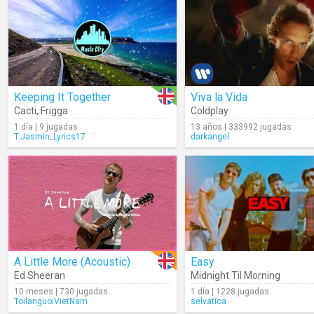
Keeping It Together
Viva la Vida
Cacti
,
Frigga
Coldplay
1 día | 9 jugadas
13 años | 333992 jugadas
T.Jasmin_Lyrics17
darkangel
A Little More (Acoustic)
Easy
Ed Sheeran
Midnight Til Morning
10 meses | 730 jugadas
1 día | 1228 jugadas
ToilanguoiVietNam
selvatica