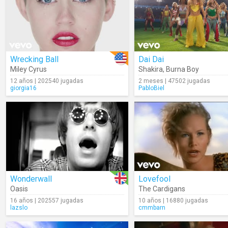
Wrecking Ball
Dai Dai
Miley Cyrus
Shakira
,
Burna Boy
12 años | 202540 jugadas
2 meses | 47502 jugadas
giorgia16
PabloBiel
Wonderwall
Lovefool
Oasis
The Cardigans
16 años | 202557 jugadas
10 años | 16880 jugadas
lazslo
cmmbarn