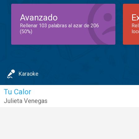
Avanzado
E
Rellenar 103 palabras al azar de 206
Rel
(50%)
loc
Karaoke
Tu Calor
Julieta Venegas