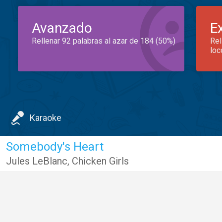
Avanzado
E
Rellenar 92 palabras al azar de 184 (50%)
Rel
loc
Karaoke
Somebody's Heart
Jules LeBlanc
,
Chicken Girls