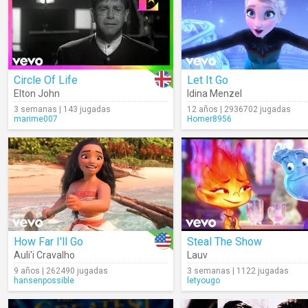
Circle Of Life
Let It Go
Elton John
Idina Menzel
3 semanas | 143 jugadas
12 años | 2936702 jugadas
marime007
Homer8956
How Far I'll Go
Steal The Show
Auli'i Cravalho
Lauv
9 años | 262490 jugadas
3 semanas | 1122 jugadas
hansenpossible
letyougo