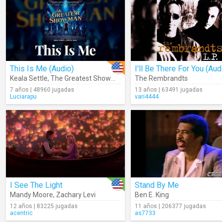
This Is Me (Audio)
I'll Be There For You (Aud
Keala Settle
,
The Greatest Showman Cast
The Rembrandts
7 años | 48960 jugadas
13 años | 63491 jugadas
Luciarapu
vari4444
I See The Light
Stand By Me
Mandy Moore
,
Zachary Levi
Ben E. King
12 años | 83225 jugadas
11 años | 206377 jugadas
acentric
as7733