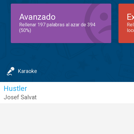
Avanzado
E
Rellenar 197 palabras al azar de 394
Rel
(50%)
loc
Karaoke
Hustler
Josef Salvat