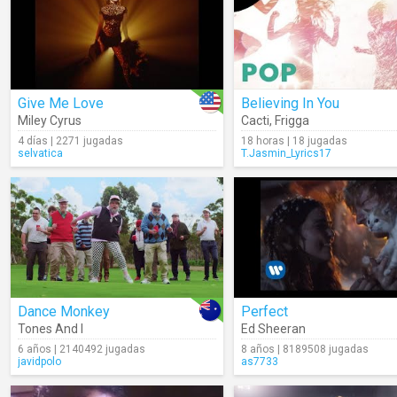
Give Me Love
Believing In You
Miley Cyrus
Cacti
,
Frigga
4 días | 2271 jugadas
18 horas | 18 jugadas
selvatica
T.Jasmin_Lyrics17
Dance Monkey
Perfect
Tones And I
Ed Sheeran
6 años | 2140492 jugadas
8 años | 8189508 jugadas
javidpolo
as7733