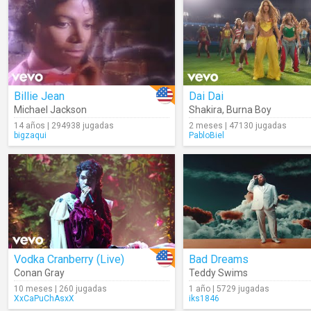
Billie Jean
Dai Dai
Michael Jackson
Shakira
,
Burna Boy
14 años | 294938 jugadas
2 meses | 47130 jugadas
bigzaqui
PabloBiel
Vodka Cranberry (Live)
Bad Dreams
Conan Gray
Teddy Swims
10 meses | 260 jugadas
1 año | 5729 jugadas
XxCaPuChAsxX
iks1846