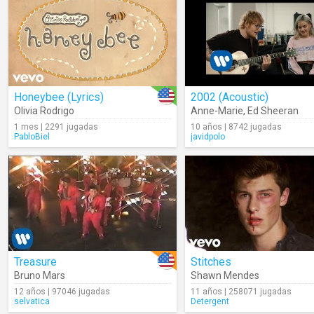
Honeybee (Lyrics)
2002 (Acoustic)
Olivia Rodrigo
Anne-Marie
,
Ed Sheeran
1 mes | 2291 jugadas
10 años | 8742 jugadas
PabloBiel
javidpolo
Treasure
Stitches
Bruno Mars
Shawn Mendes
12 años | 97046 jugadas
11 años | 258071 jugadas
selvatica
Detergent