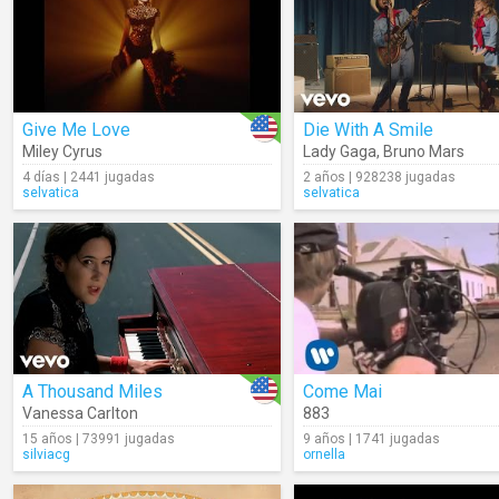
Give Me Love
Die With A Smile
Miley Cyrus
Lady Gaga
,
Bruno Mars
4 días | 2441 jugadas
2 años | 928238 jugadas
selvatica
selvatica
A Thousand Miles
Come Mai
Vanessa Carlton
883
15 años | 73991 jugadas
9 años | 1741 jugadas
silviacg
ornella