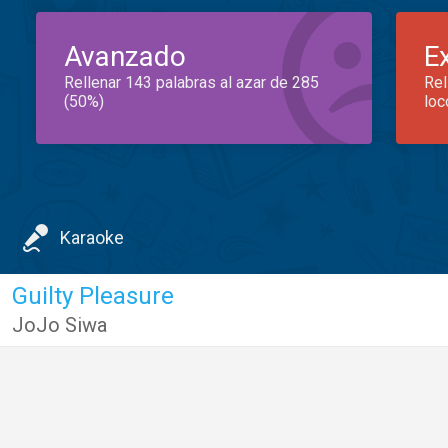
Avanzado
E
Rellenar 143 palabras al azar de 285
Rel
(50%)
loc
Karaoke
Guilty Pleasure
JoJo Siwa