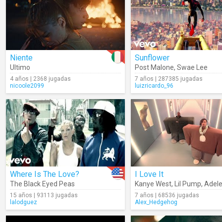
Niente
Sunflower
Ultimo
Post Malone
,
Swae Lee
4 años | 2368 jugadas
7 años | 287385 jugadas
nicoole2099
luizricardo_96
Where Is The Love?
I Love It
The Black Eyed Peas
Kanye West
,
Lil Pump
,
Adele
15 años | 93113 jugadas
7 años | 68536 jugadas
lalodguez
Alex_Hedgehog