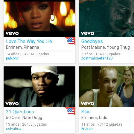
Love The Way You Lie
Goodbyes
Eminem
,
Rihanna
Post Malone
,
Young Thug
14 años | 149841 jugadas
6 años | 18431 jugadas
pablonc
postmalonefan123
21 Questions
Stan
50 Cent
,
Nate Dogg
Eminem
,
Dido
13 años | 26453 jugadas
11 años | 70112 jugadas
selvatica
Frozen