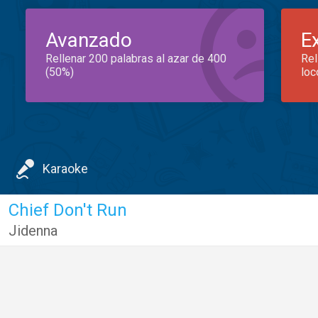
Avanzado
E
Rellenar 200 palabras al azar de 400
Rel
(50%)
loc
Karaoke
Chief Don't Run
Jidenna