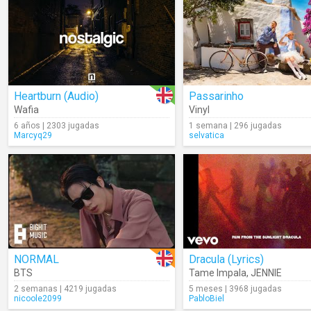
Heartburn (Audio)
Passarinho
Wafia
Vinyl
6 años | 2303 jugadas
1 semana | 296 jugadas
Marcyq29
selvatica
NORMAL
Dracula (Lyrics)
BTS
Tame Impala
,
JENNIE
2 semanas | 4219 jugadas
5 meses | 3968 jugadas
nicoole2099
PabloBiel