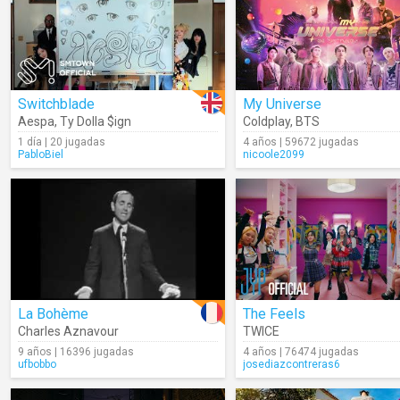
Switchblade
My Universe
Aespa
,
Ty Dolla $ign
Coldplay
,
BTS
1 día | 20 jugadas
4 años | 59672 jugadas
PabloBiel
nicoole2099
La Bohème
The Feels
Charles Aznavour
TWICE
9 años | 16396 jugadas
4 años | 76474 jugadas
ufbobbo
josediazcontreras6