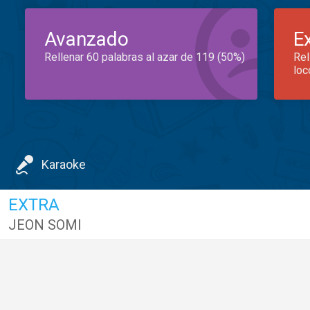
Avanzado
E
Rellenar 60 palabras al azar de 119 (50%)
Rel
loc
Karaoke
EXTRA
JEON SOMI