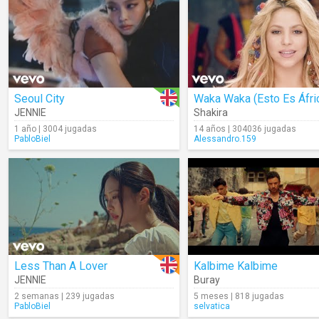
Seoul City
Waka Waka (Esto Es Áfri
JENNIE
Shakira
1 año | 3004 jugadas
14 años | 304036 jugadas
PabloBiel
Alessandro.159
Less Than A Lover
Kalbime Kalbime
JENNIE
Buray
2 semanas | 239 jugadas
5 meses | 818 jugadas
PabloBiel
selvatica