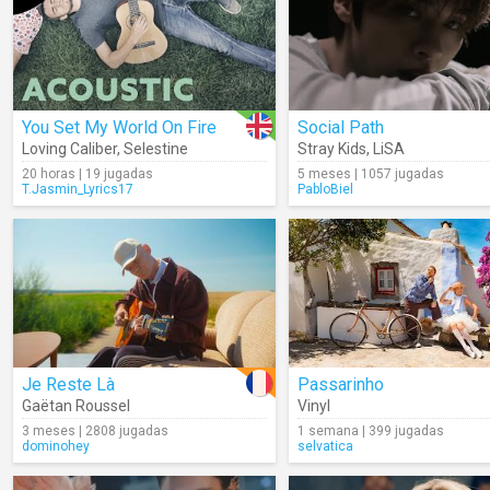
You Set My World On Fire
Social Path
Loving Caliber
,
Selestine
Stray Kids
,
LiSA
20 horas | 19 jugadas
5 meses | 1057 jugadas
T.Jasmin_Lyrics17
PabloBiel
Je Reste Là
Passarinho
Gaëtan Roussel
Vinyl
3 meses | 2808 jugadas
1 semana | 399 jugadas
dominohey
selvatica