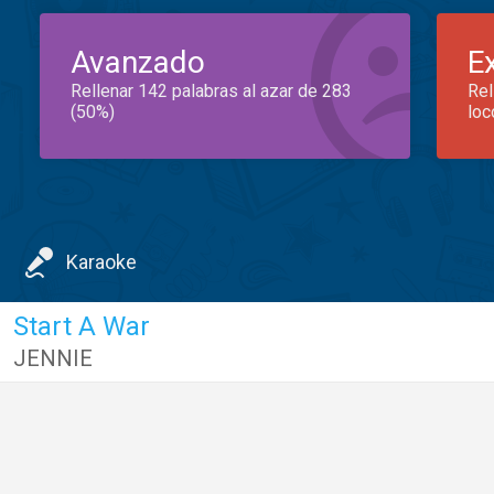
Avanzado
E
Rellenar 142 palabras al azar de 283
Rel
(50%)
loc
Karaoke
Start A War
JENNIE