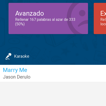
Avanzado
E
Rellenar 167 palabras al azar de 333
Rel
(50%)
loc
Karaoke
Marry Me
Jason Derulo