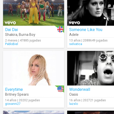
Dai Dai
Someone Like You
Shakira
,
Burna Boy
Adele
2 meses | 47885 jugadas
13 años | 2088649 jugadas
PabloBiel
selvatica
Everytime
Wonderwall
Britney Spears
Oasis
14 años | 20202 jugadas
16 años | 202721 jugadas
giovanni27
lazslo