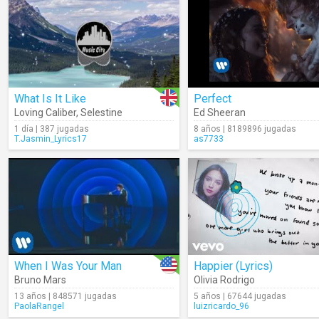
What Is It Like
Perfect
Loving Caliber
,
Selestine
Ed Sheeran
1 día | 387 jugadas
8 años | 8189896 jugadas
T.Jasmin_Lyrics17
as7733
When I Was Your Man
Happier (Lyrics)
Bruno Mars
Olivia Rodrigo
13 años | 848571 jugadas
5 años | 67644 jugadas
PaolaRangel
luizricardo_96