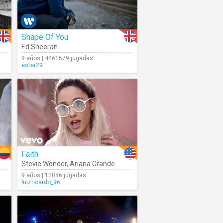
Shape Of You
Ed Sheeran
9 años | 4461579 jugadas
ester29
Faith
Stevie Wonder
,
Ariana Grande
9 años | 12886 jugadas
luizricardo_96