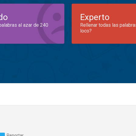
do
Experto
palabras al azar de 240
Rellenar todas las palabra
loco?
Reportar