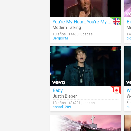
You're My Heart, You're My Soul
Bi
Modern Talking
Mi
13 años | 14450 jugadas
14
SergioPM
bi
Baby
Justin Bieber
We
13 años | 434201 jugadas
5 
sosad1209
bu