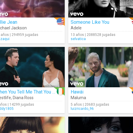
llie Jean
Someone Like You
chael Jackson
Adele
 años | 294959 jugadas
13 años | 2088528 jugadas
gzaqui
selvatica
When You Tell Me That You Love Me
Hawái
stlife
,
Diana Ross
Maluma
años | 14299 jugadas
5 años | 20683 jugadas
ddy1805
luizricardo_96