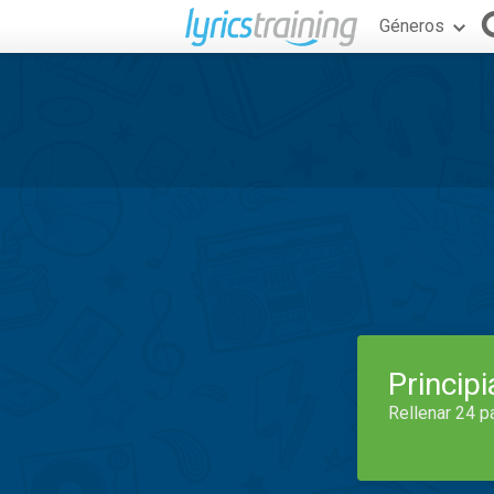
Géneros
Princip
Rellenar 24 p