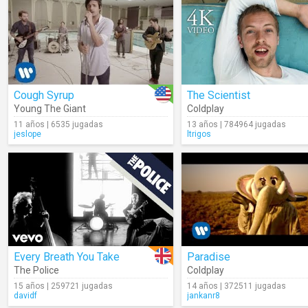
Cough Syrup
The Scientist
Young The Giant
Coldplay
11 años | 6535 jugadas
13 años | 784964 jugadas
jeslope
ltrigos
Every Breath You Take
Paradise
The Police
Coldplay
15 años | 259721 jugadas
14 años | 372511 jugadas
davidf
jankanr8