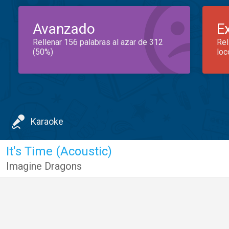
Avanzado
E
Rellenar 156 palabras al azar de 312
Rel
(50%)
loc
Karaoke
It's Time (Acoustic)
Imagine Dragons