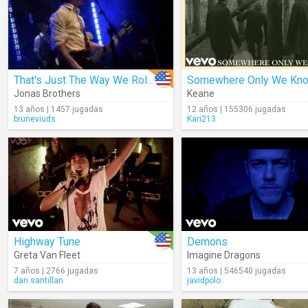
That's Just The Way We Roll (Live)
Somewhere Only We Kn
Jonas Brothers
Keane
13 años | 1457 jugadas
12 años | 155306 jugadas
bruneviuds
Kari213
Highway Tune
Demons
Greta Van Fleet
Imagine Dragons
7 años | 2766 jugadas
13 años | 546540 jugadas
dan.santillan
javidpolo