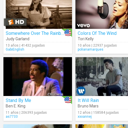
Somewhere Over The Rainbow
Colors Of The Wind
Judy Garland
Tori Kelly
13 años | 41432 jugadas
10 años | 22937 jugadas
GabiEnglish
polianamarques
Stand By Me
It Will Rain
Ben E. King
Bruno Mars
11 años | 206393 jugadas
12 años | 158584 jugadas
as7733
xxxannej