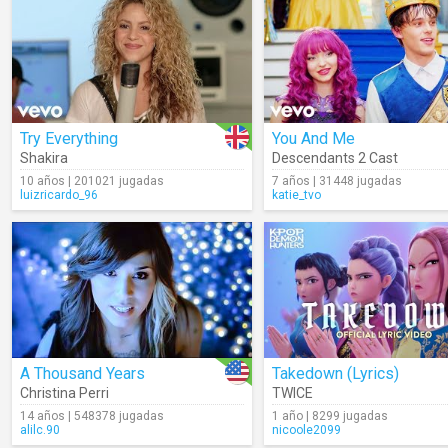
Try Everything
You And Me
Shakira
Descendants 2 Cast
10 años | 201021 jugadas
7 años | 31448 jugadas
luizricardo_96
katie_tvo
A Thousand Years
Takedown (Lyrics)
Christina Perri
TWICE
14 años | 548378 jugadas
1 año | 8299 jugadas
alilc.90
nicoole2099