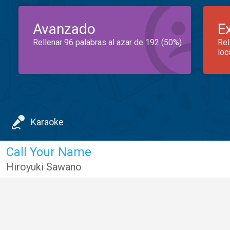
Avanzado
E
Rellenar 96 palabras al azar de 192 (50%)
Rel
loc
Karaoke
Call Your Name
Hiroyuki Sawano