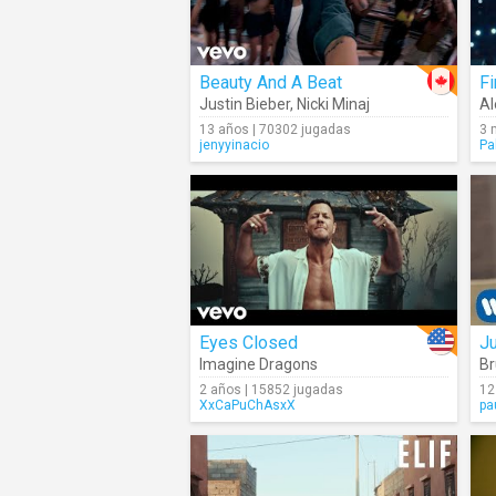
Beauty And A Beat
Fi
Justin Bieber
,
Nicki Minaj
Al
13 años | 70302 jugadas
3 
jenyyinacio
Pa
Eyes Closed
J
Imagine Dragons
Br
2 años | 15852 jugadas
12
XxCaPuChAsxX
pa