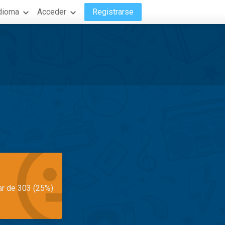
dioma
Acceder
Registrarse
ar de 303 (25%)