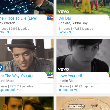
ne Place To Die (Live)
Dai Dai
ex Warren
Shakira
,
Burna Boy
meses | 2805 jugadas
2 meses | 47285 jugadas
bloBiel
PabloBiel
ust The Way You Are
Love Yourself
uno Mars
Justin Bieber
 años | 3573619 jugadas
10 años | 910122 jugadas
upeaceandlove
luizricardo_96