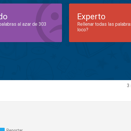
do
Experto
palabras al azar de 303
Rellenar todas las palabra
loco?
3
Reportar