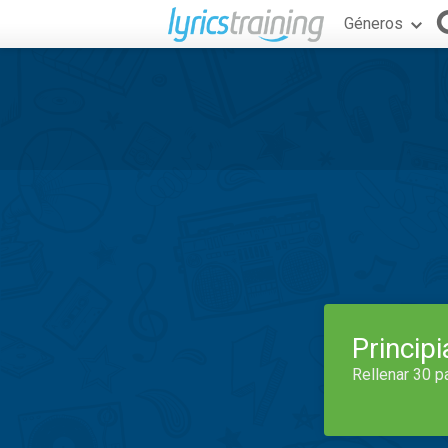
Géneros
Princip
Rellenar 30 p