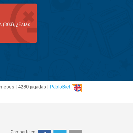
s (303), ¿Estás
 meses | 4280 jugadas |
PabloBiel
Comparte en: