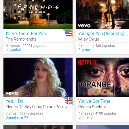
I'll Be There For You
Younger You (Acoustic)
The Rembrandts
Miley Cyrus
4 meses | 22031 jugadas
4 meses | 436 jugadas
pepparkakan.
Grgmnz
Yes, I Do
You've Got Time
Elenco De Soy Luna
,
Chiara Parravicini
Regina Spektor
7 años | 10878 jugadas
4 meses | 4188 jugadas
Daniellefrm99
chtmello