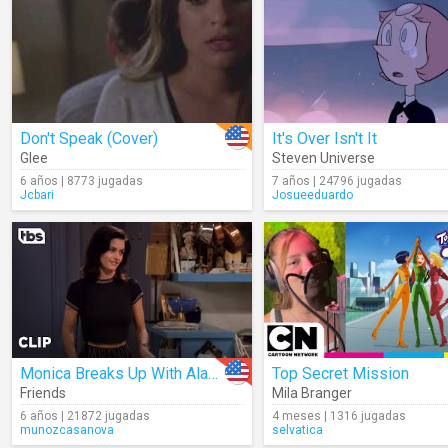
Don't Speak (Cover)
It's Over Isn't It
Glee
Steven Universe
6 años | 8773 jugadas
7 años | 24796 jugadas
Jcbari
Josueeduardo
Monica Breaks Up With Alan (Season 1)
Top Secret Mission
Friends
Mila Branger
6 años | 21872 jugadas
4 meses | 1316 jugadas
munozcasanova
selvatica