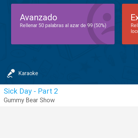
Avanzado
E
Rellenar 50 palabras al azar de 99 (50%)
Rel
loc
Karaoke
Sick Day - Part 2
Gummy Bear Show