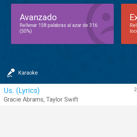
Avanzado
E
Rellenar 158 palabras al azar de 316
Rel
(50%)
loc
Karaoke
Us. (Lyrics)
2
Gracie Abrams
,
Taylor Swift