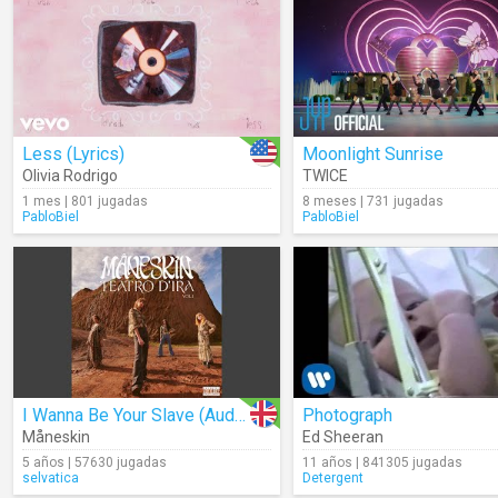
Less (Lyrics)
Moonlight Sunrise
Olivia Rodrigo
TWICE
1 mes | 801 jugadas
8 meses | 731 jugadas
PabloBiel
PabloBiel
I Wanna Be Your Slave (Audio)
Photograph
Måneskin
Ed Sheeran
5 años | 57630 jugadas
11 años | 841305 jugadas
selvatica
Detergent