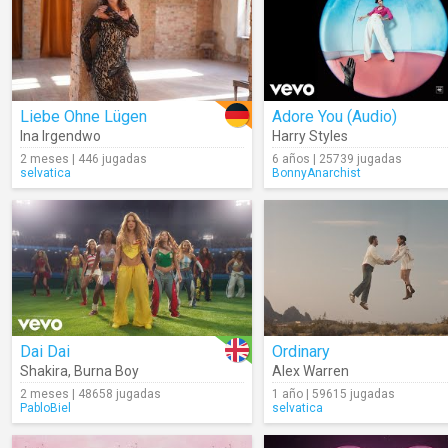
Liebe Ohne Lügen
Adore You (Audio)
Ina Irgendwo
Harry Styles
2 meses | 446 jugadas
6 años | 25739 jugadas
selvatica
BonnyAnarchist
Dai Dai
Ordinary
Shakira
,
Burna Boy
Alex Warren
2 meses | 48658 jugadas
1 año | 59615 jugadas
PabloBiel
selvatica