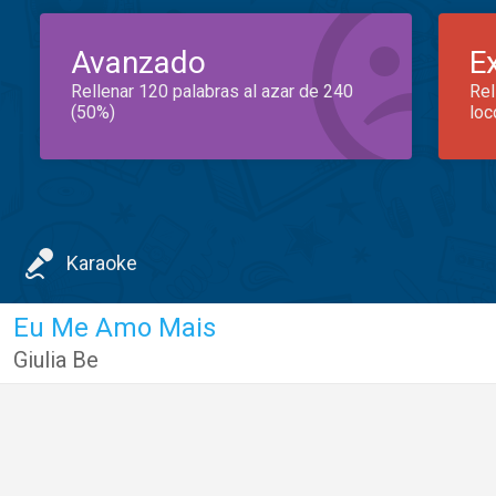
Avanzado
E
Rellenar 120 palabras al azar de 240
Rel
(50%)
loc
Karaoke
Eu Me Amo Mais
Giulia Be