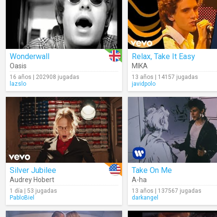
Wonderwall
Relax, Take It Easy
Oasis
MIKA
16 años | 202908 jugadas
13 años | 14157 jugadas
lazslo
javidpolo
Silver Jubilee
Take On Me
Audrey Hobert
A-ha
1 día | 53 jugadas
13 años | 137567 jugadas
PabloBiel
darkangel