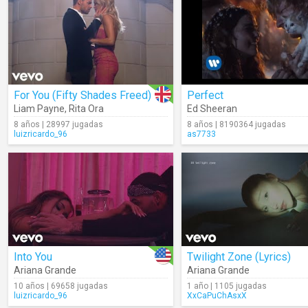
For You (Fifty Shades Freed)
Perfect
Liam Payne
,
Rita Ora
Ed Sheeran
8 años | 28997 jugadas
8 años | 8190364 jugadas
luizricardo_96
as7733
Into You
Twilight Zone (Lyrics)
Ariana Grande
Ariana Grande
10 años | 69658 jugadas
1 año | 1105 jugadas
luizricardo_96
XxCaPuChAsxX