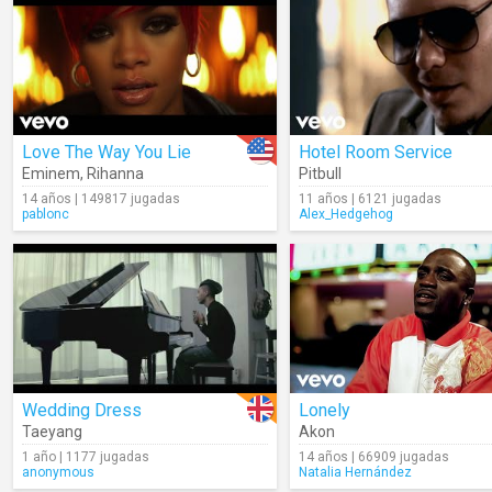
Love The Way You Lie
Hotel Room Service
Eminem
,
Rihanna
Pitbull
14 años | 149817 jugadas
11 años | 6121 jugadas
pablonc
Alex_Hedgehog
Wedding Dress
Lonely
Taeyang
Akon
1 año | 1177 jugadas
14 años | 66909 jugadas
anonymous
Natalia Hernández