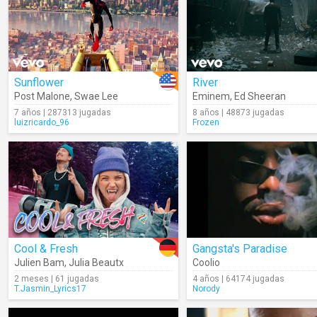
Sunflower
River
Post Malone
,
Swae Lee
Eminem
,
Ed Sheeran
7 años | 287313 jugadas
8 años | 48873 jugadas
luizricardo_96
Frozen
Cool & Fresh
Gangsta's Paradise
Julien Bam
,
Julia Beautx
Coolio
2 meses | 61 jugadas
4 años | 64174 jugadas
T.Jasmin_Lyrics17
Norody