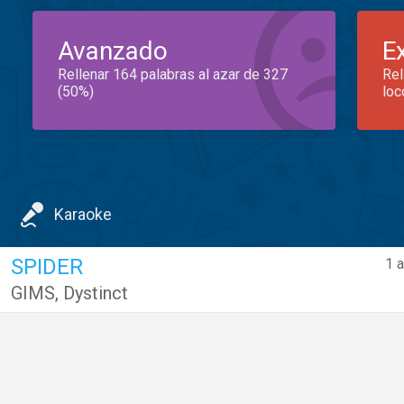
Avanzado
E
Rellenar 164 palabras al azar de 327
Rel
(50%)
loc
Karaoke
SPIDER
1 
GIMS
,
Dystinct