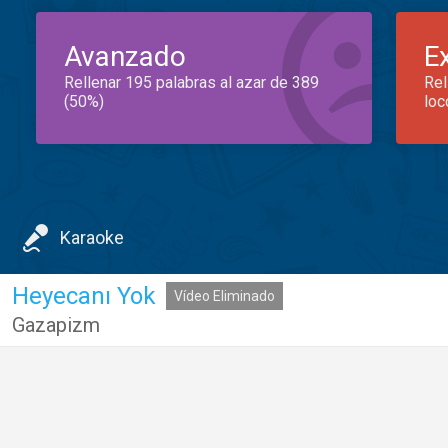
Avanzado
E
Rellenar 195 palabras al azar de 389
Rel
(50%)
loc
Karaoke
Heyecanı Yok
Vídeo Eliminado
Gazapizm