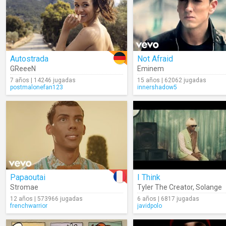
Autostrada
Not Afraid
GReeeN
Eminem
7 años | 14246 jugadas
15 años | 62062 jugadas
postmalonefan123
innershadow5
Papaoutai
I Think
Stromae
Tyler The Creator
,
Solange
12 años | 573966 jugadas
6 años | 6817 jugadas
frenchwarrior
javidpolo