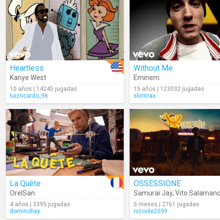
Heartless
Without Me
Kanye West
Eminem
10 años | 14245 jugadas
15 años | 123032 jugadas
luizricardo_96
slimtrax
La Quête
OSSESSIONE
OrelSan
Samurai Jay
,
Vito Salaman
4 años | 3395 jugadas
5 meses | 2761 jugadas
dominohey
nicoole2099