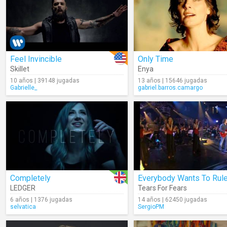
Feel Invincible
Only Time
Skillet
Enya
10 años | 39148 jugadas
13 años | 15646 jugadas
Gabrielle_
gabriel.barros.camargo
Completely
LEDGER
Tears For Fears
6 años | 1376 jugadas
14 años | 62450 jugadas
selvatica
SergioPM