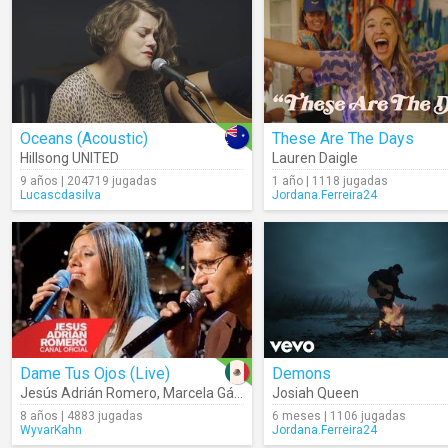
Oceans (Acoustic)
These Are The Days
Hillsong UNITED
Lauren Daigle
9 años | 204719 jugadas
1 año | 1118 jugadas
Lucascdasilva
Jordana.Ferreira24
Dame Tus Ojos (Live)
Demons
Jesús Adrián Romero
,
Marcela Gándara
Josiah Queen
8 años | 4883 jugadas
6 meses | 1106 jugadas
WyvarKahn
Jordana.Ferreira24