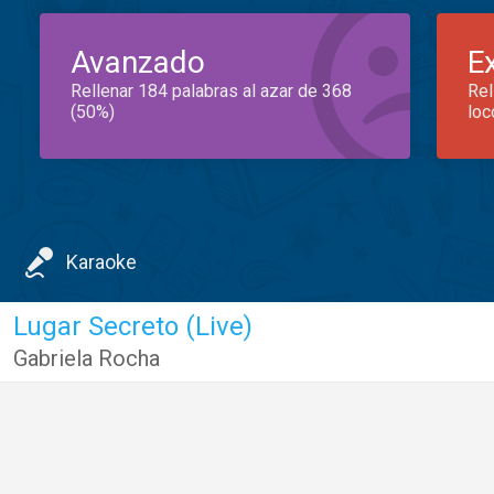
Avanzado
E
Rellenar 184 palabras al azar de 368
Rel
(50%)
loc
Karaoke
Lugar Secreto (Live)
Gabriela Rocha