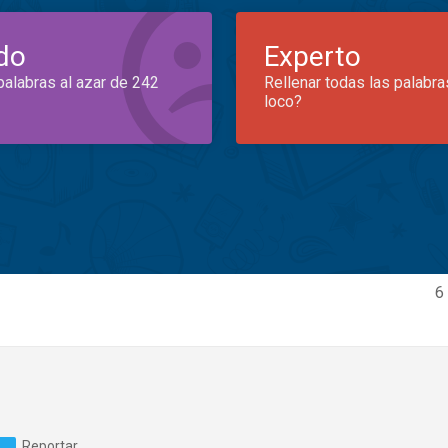
do
Experto
palabras al azar de 242
Rellenar todas las palabra
loco?
6
Reportar