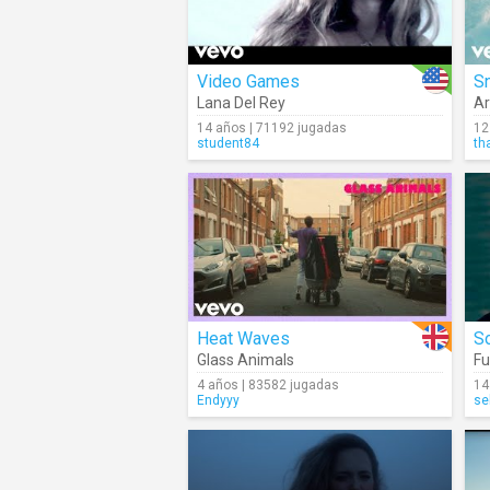
Video Games
Sn
Lana Del Rey
Ar
14 años | 71192 jugadas
12
student84
th
Heat Waves
S
Glass Animals
F
4 años | 83582 jugadas
14
Endyyy
se