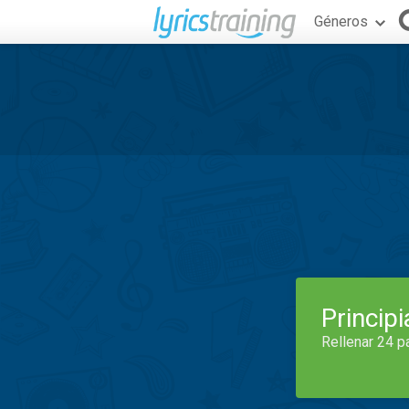
Géneros
Princip
Rellenar 24 p