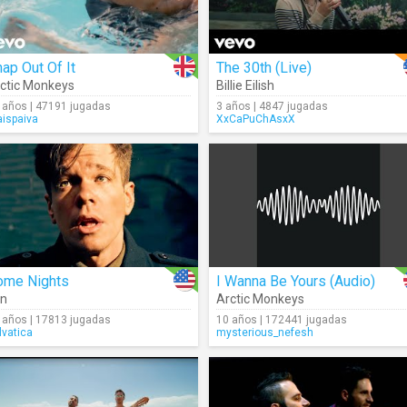
ap Out Of It
The 30th (Live)
ctic Monkeys
Billie Eilish
 años | 47191 jugadas
3 años | 4847 jugadas
aispaiva
XxCaPuChAsxX
ome Nights
I Wanna Be Yours (Audio)
un
Arctic Monkeys
 años | 17813 jugadas
10 años | 172441 jugadas
lvatica
mysterious_nefesh