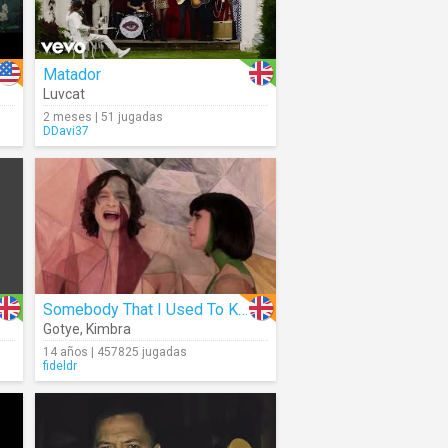
Matador
Luvcat
2 meses | 51 jugadas
DDavi37
Somebody That I Used To Know
Gotye
,
Kimbra
14 años | 457825 jugadas
fideldr