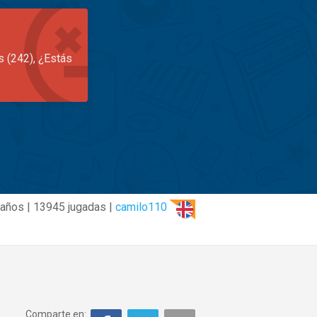
s (242), ¿Estás
 años | 13945 jugadas |
camilo110
Comparte en: