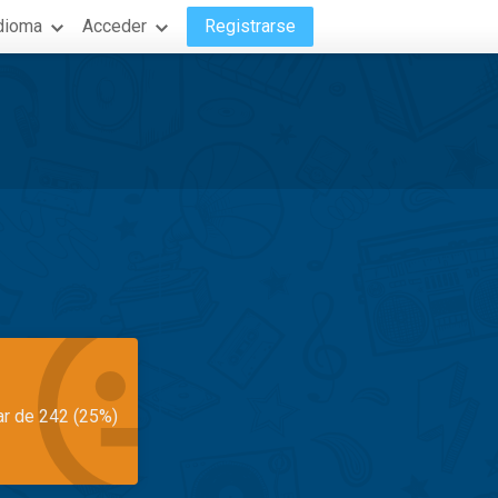
dioma
Acceder
Registrarse
ar de 242 (25%)