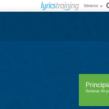
Géneros
Princip
Rellenar 49 p