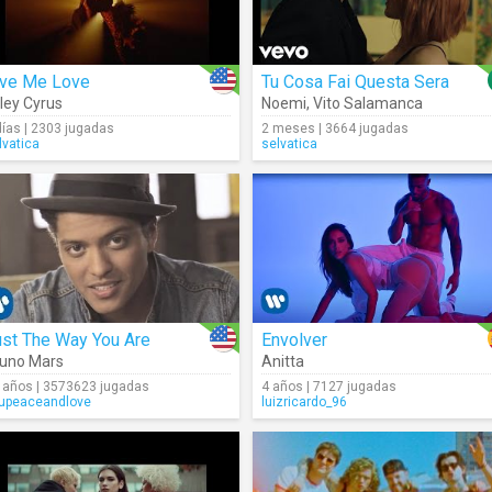
ive Me Love
Tu Cosa Fai Questa Sera
ley Cyrus
Noemi
,
Vito Salamanca
días | 2303 jugadas
2 meses | 3664 jugadas
lvatica
selvatica
ust The Way You Are
Envolver
uno Mars
Anitta
 años | 3573623 jugadas
4 años | 7127 jugadas
upeaceandlove
luizricardo_96