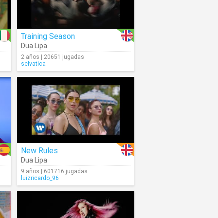
Training Season
Dua Lipa
2 años | 20651 jugadas
selvatica
New Rules
Dua Lipa
9 años | 601716 jugadas
luizricardo_96