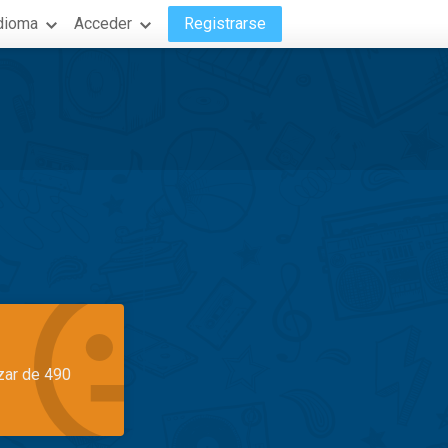
dioma
Acceder
Registrarse
azar de 490