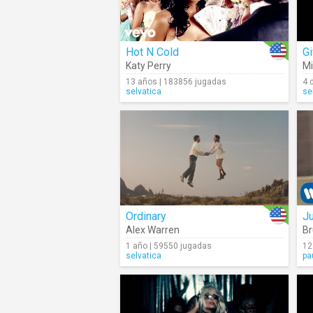
Hot N Cold
G
Katy Perry
Mi
13 años | 183856 jugadas
4 
selvatica
se
Ordinary
J
Alex Warren
Br
1 año | 59550 jugadas
12
selvatica
pa