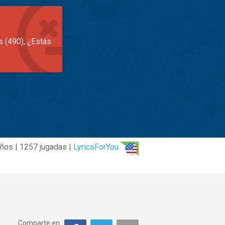
s (490), ¿Estás
años | 1257 jugadas |
LyricsForYou
Comparte en: