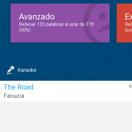
Avanzado
E
Rellenar 135 palabras al azar de 270
Rel
(50%)
loc
Karaoke
The Road
6
Faouzia