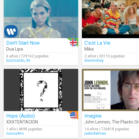
Don't Start Now
C'est La Vie
Dua Lipa
Mika
6 años | 729162 jugadas
2 años | 20110 jugadas
luizricardo_96
dominohey
Hope (Audio)
Imagine
XXXTENTACION
John Lennon
,
The Plastic O
1 año | 4698 jugadas
14 años | 726818 jugadas
nunca4no
jaderdalmas