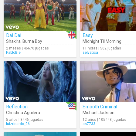
Dai Dai
Easy
Shakira
,
Burna Boy
Midnight Til Morning
2 meses | 46670 jugadas
11 horas | 502 jugadas
PabloBiel
selvatica
Reflection
Smooth Criminal
Christina Aguilera
Michael Jackson
5 años | 8446 jugadas
12 años | 105448 jugadas
luizricardo_96
as7733