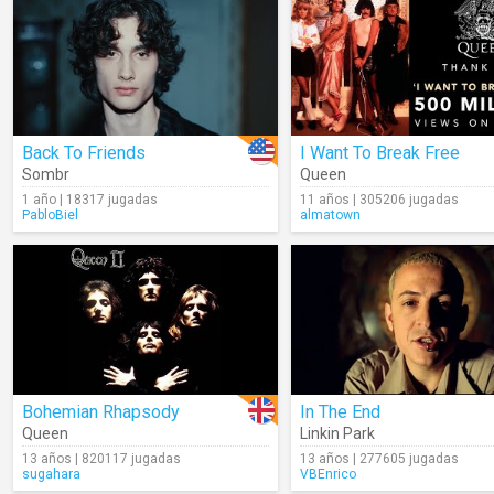
Back To Friends
I Want To Break Free
Sombr
Queen
1 año | 18317 jugadas
11 años | 305206 jugadas
PabloBiel
almatown
Bohemian Rhapsody
In The End
Queen
Linkin Park
13 años | 820117 jugadas
13 años | 277605 jugadas
sugahara
VBEnrico