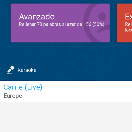
Avanzado
E
Rellenar 78 palabras al azar de 156 (50%)
Rel
loc
Karaoke
Carrie (Live)
Europe