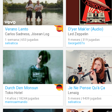
Verano Lento
D'yer Mak'er (Audio)
Carlos Sadness
,
Jósean Log
Led Zeppelin
1 semana | 653 jugadas
9 meses | 319 jugadas
selvatica
George007x
Durch Den Monsun
Je Ne Pense Qu'à Ça
Tokio Hotel
Lenaïg
14 años | 18244 jugadas
5 meses | 9439 jugadas
merinoarmando
selvatica