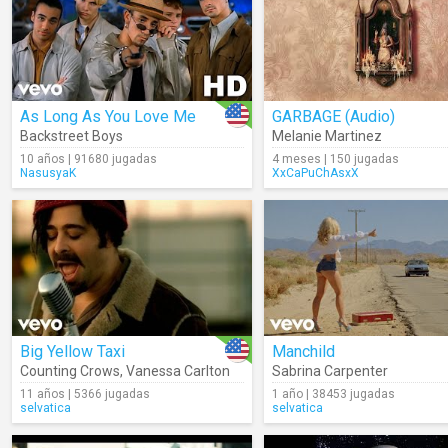
As Long As You Love Me
GARBAGE (Audio)
Backstreet Boys
Melanie Martinez
10 años | 91680 jugadas
4 meses | 150 jugadas
NasusyaK
XxCaPuChAsxX
Big Yellow Taxi
Manchild
Counting Crows
,
Vanessa Carlton
Sabrina Carpenter
11 años | 5366 jugadas
1 año | 38453 jugadas
selvatica
selvatica