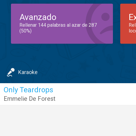
Avanzado
E
Rellenar 144 palabras al azar de 287
Rel
(50%)
loc
Karaoke
Only Teardrops
Emmelie De Forest