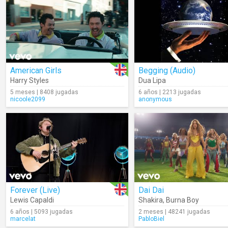
American Girls
Begging (Audio)
Harry Styles
Dua Lipa
5 meses | 8408 jugadas
6 años | 2213 jugadas
nicoole2099
anonymous
Forever (Live)
Dai Dai
Lewis Capaldi
Shakira
,
Burna Boy
6 años | 5093 jugadas
2 meses | 48241 jugadas
marcelat
PabloBiel