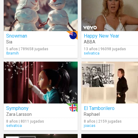
Snowman
Happy New Year
Sia
ABBA
5 años | 789658 jugadas
13 años | 96098 jugadas
Ibramih
selvatica
Symphony
El Tamborilero
Zara Larsson
Raphael
8 años | 8011 jugadas
8 años | 2159 jugadas
selvatica
joacas