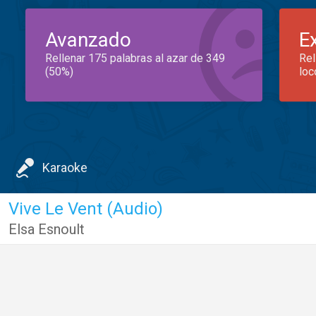
Avanzado
E
Rellenar 175 palabras al azar de 349
Rel
(50%)
loc
Karaoke
Vive Le Vent (Audio)
Elsa Esnoult