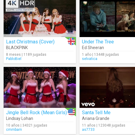
Last Christmas (Cover)
Under The Tree
BLACKPINK
Ed Sheeran
8 meses | 1189 jugadas
1 año | 13448 jugadas
PabloBiel
selvatica
Jingle Bell Rock (Mean Girls)
Santa Tell Me
Lindsay Lohan
Ariana Grande
10 años | 34321 jugadas
11 años | 123048 jugadas
cmmbarn
as7733