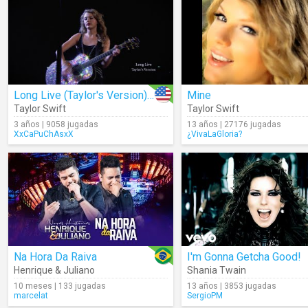
Long Live (Taylor's Version) (Lyrics)
Mine
Taylor Swift
Taylor Swift
3 años | 9058 jugadas
13 años | 27176 jugadas
XxCaPuChAsxX
¿VivaLaGloria?
Na Hora Da Raiva
I'm Gonna Getcha Good!
Henrique & Juliano
Shania Twain
10 meses | 133 jugadas
13 años | 3853 jugadas
marcelat
SergioPM