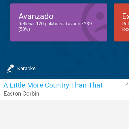
Avanzado
E
Rellenar 120 palabras al azar de 239
Rel
(50%)
loc
Karaoke
A Little More Country Than That
4
Easton Corbin