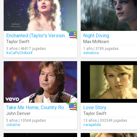
Enchanted (Taylor's Version) (Lyrics)
Night Diving
Taylor Swift
Max McNown
3 años | 46817 jugadas
1 año | 3785 jugadas
XxCaPuChAsxX
selvatica
Take Me Home, Country Roads (Live)
Love Story
John Denver
Taylor Swift
5 años | 10568 jugadas
13 años | 332349 jugadas
JuhaVai
carapalida