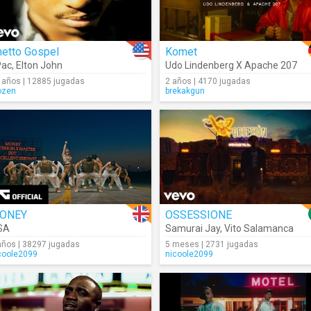
hetto Gospel
Komet
Pac
,
Elton John
Udo Lindenberg X Apache 207
 años | 12885 jugadas
2 años | 4170 jugadas
ozen
brekakgun
ONEY
OSSESSIONE
SA
Samurai Jay
,
Vito Salamanca
años | 38297 jugadas
5 meses | 2731 jugadas
coole2099
nicoole2099