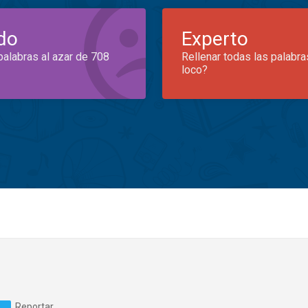
do
Experto
palabras al azar de 708
Rellenar todas las palabra
loco?
Reportar