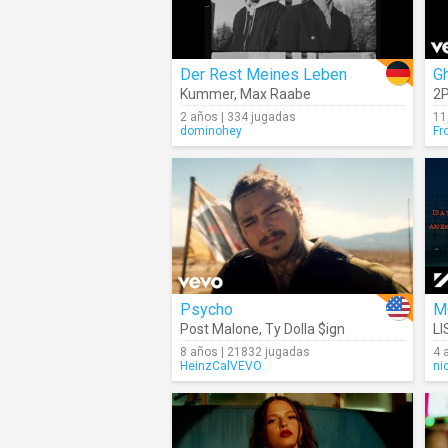
Der Rest Meines Leben
G
Kummer
,
Max Raabe
2
2 años | 334 jugadas
11
dominohey
Fr
Psycho
M
Post Malone
,
Ty Dolla $ign
LI
8 años | 21832 jugadas
4 
HeinzCalVEVO
ni