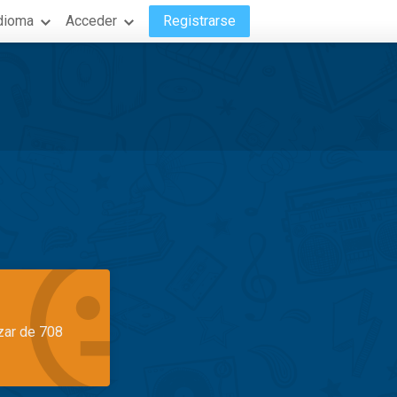
dioma
Acceder
Registrarse
azar de 708