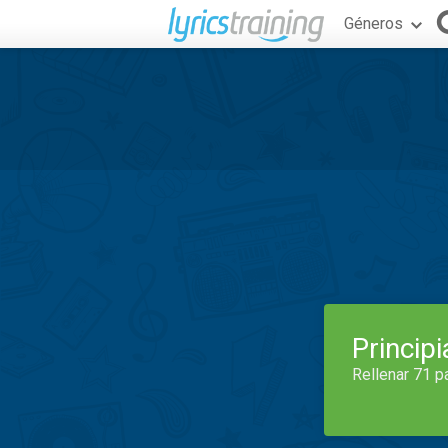
Géneros
Princip
Rellenar 71 p