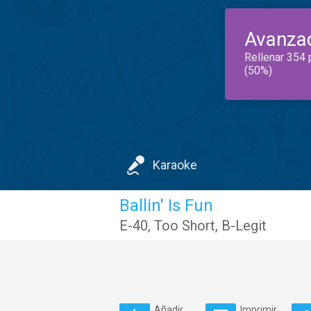
Avanza
Rellenar 354 
(50%)
Karaoke
Ballin' Is Fun
E-40
,
Too Short
,
B-Legit
Añadir
Imprimir