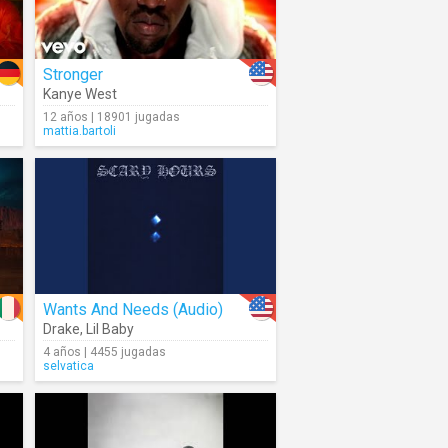
Stronger
Kanye West
12 años | 18901 jugadas
mattia.bartoli
Wants And Needs (Audio)
Drake
,
Lil Baby
4 años | 4455 jugadas
selvatica